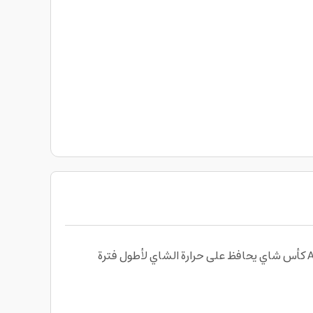
كأس شاي بتصميم أنيق و عملي لتوفير تجربة مريحة لعشاق الشاي من Advanced tea preparation cup 2 with storage bag كأس شاي يحافظ على حرارة الشاي لأطول فترة