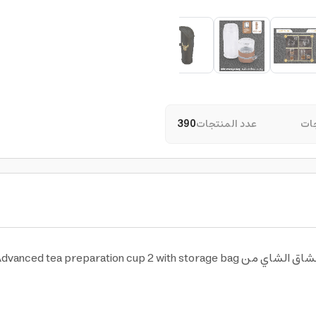
ات
عدد المنتجات
390