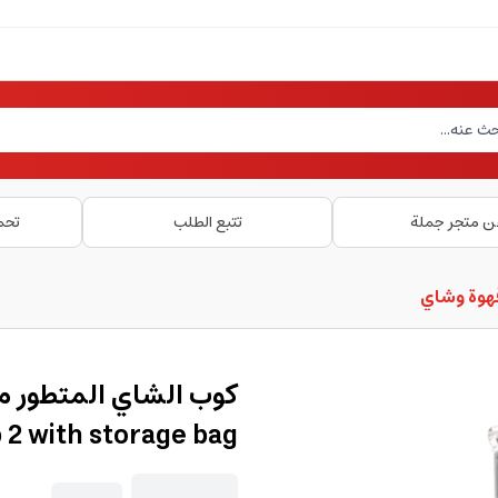
ن متجر جملة
تتبع الطلب
تحم
هوة وشاي
 2 with storage bag