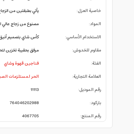
خاصية العزل
:
يأتي بطبقتين من الزجا
المواد
:
مصنوع من زجاج عالي ال
الاستخدام الأساسي
:
كأس شاي بتصميم أنيق و
مقاوم للخدوش
:
مرفق بحقيبة تخزين لت
الفئة
:
فناجين قهوة وشاي
العلامة التجارية
:
الحر لمستلزمات الصي
رقم الموديل
:
11113
باركود
:
764046202988
رقم المنتج
:
4067705