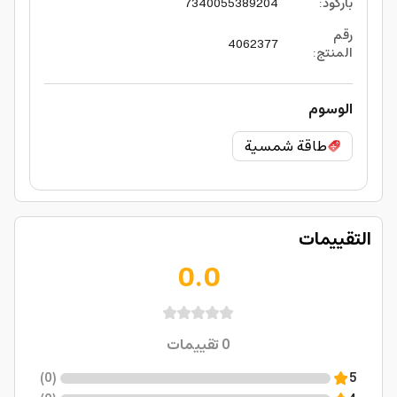
باركود
:
7340055389204
رقم
4062377
المنتج
:
الوسوم
طاقة شمسية
التقييمات
0.0
0
تقييمات
)
0
(
5