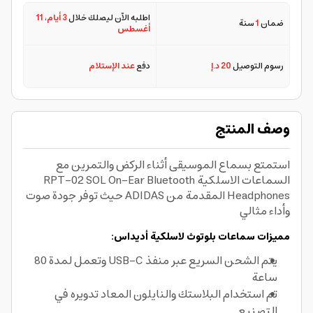
اطلبه الآن ليصلك خلال
3 أيام
،
11
ضمان
1
سنة
أغسطس
رسوم التوصيل
20 د.إ
دفع
عند الإستلام
وصف المنتج
استمتع بسماع الموسيقى أثناء الركض والتمرين مع
السماعات الاسلكية RPT-02 SOL On-Ear Bluetooth
Headphones المقدمة من ADIDAS حيث توفر جودة صوت
وأداء مثالي
مميزات سماعات بلوتوث لاسلكية أديداس:
يتم الشحن السريع عبر منفذ USB-C وتعمل لمدة 80
ساعة
تم استخدام البلاستك والنايلون المعاد تدويره في
التصنيع