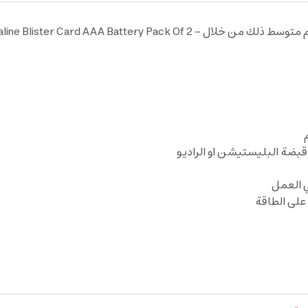
 قبضة البليستيشن او الراديو
على الطاقة