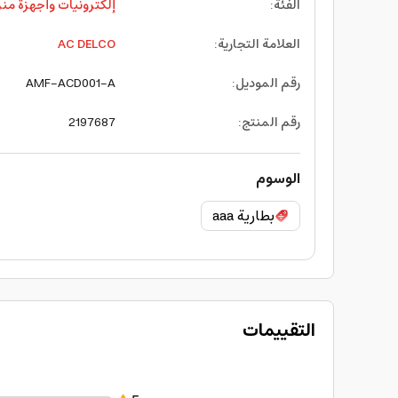
الفئة
:
إلكترونيات وأجهزة منز
العلامة التجارية
:
AC DELCO
رقم الموديل
:
AMF-ACD001-A
رقم المنتج
:
2197687
الوسوم
بطارية aaa
التقييمات