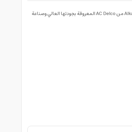
احصل على بطاريات بعمر طويل وفائقة التشغيل وبحجم متوسط ذلك من خلال - Alkaline Blister Card AAA Battery Pack Of 2 من AC Delco المعروفة بجودتها العالي وصناعة