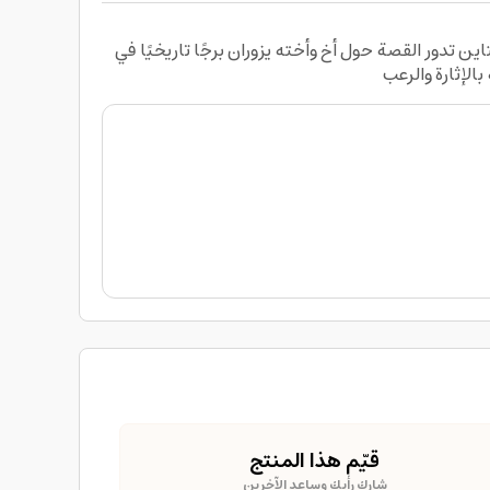
و جزء من سلسلة Goosebumps الشهيرة التي كتبها آر إل ستاين تدور القصة حول أخ وأخته يزوران برجًا تاريخيًا في
لإثارة والرعب
قيّم هذا المنتج
شارك رأيك وساعد الآخرين