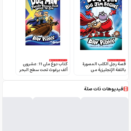
قصة رجل الكلب المصورة
كتاب دوغ مان 11: عشرون
باللغة الإنجليزية من
ألف برغوث تحت سطح البحر
سكولاستيك Dog Man Big
غلاف ورقي 80 صفحة Dog
Man 11: Twenty
Jim Begins
Thousand Fleas Under
فيديوهات ذات صلة
the Sea