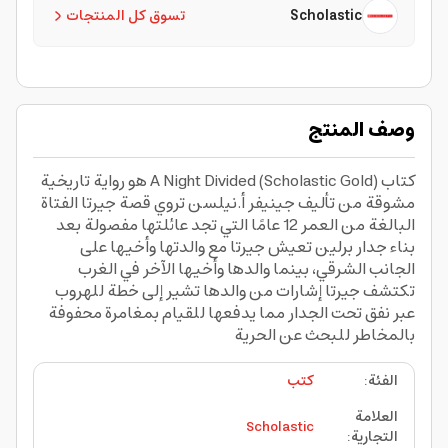
Scholastic
تسوق كل المنتجات
وصف المنتج
كتاب A Night Divided (Scholastic Gold) هو رواية تاريخية
مشوقة من تأليف جينيفر أ.نيلسن تروي قصة جيرتا الفتاة
البالغة من العمر 12 عامًا التي تجد عائلتها مفصولة بعد
بناء جدار برلين تعيش جيرتا مع والدتها وأخيها على
الجانب الشرقي، بينما والدها وأخيها الآخر في الغرب
تكتشف جيرتا إشارات من والدها تشير إلى خطة للهروب
عبر نفق تحت الجدار مما يدفعها للقيام بمغامرة محفوفة
بالمخاطر للبحث عن الحرية
الفئة
:
كتب
العلامة
Scholastic
التجارية
: