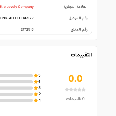
العلامة التجارية
:
little Lovely Company
رقم الموديل
:
CNS-ALLCLLTRMI72
رقم المنتج
:
2172516
التقييمات
0.0
5
4
3
2
0
تقييمات
1