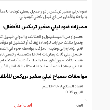
ضوء ليلي صغير تريكس رائع وجميل يعطي توهجا ناعماً م
بالراحة والأمان من اي ليتل لافلي كومباني.
مميزات ضوء ليلي صغير تريكس للأطفال:
مصنوع من البيسفينول و الفثالات و البولي فينيل ك
يتميز بثلاث خيارات للإضاءة إيقاف أو تشغيل او مؤقت لمدة 5
تتم الإشارة إلى وظيفة المؤقت بواسطة ضوء في الاس
تعمل على ثلاث بطاريات LR44 متضمنة و تعطي 20 ساعة مشتعلة من الضوء
يجب التأكد من إغلاق غطاء البطارية دائماً باستخدام
يعطي توهجا ناعماً مما يجعله مثاليا للاطفال الذين 
مواصفات مصباح ليلي صغير تريكس للأطفا
ابعاد المنتج:9×13×13سم
الوزن:0.35
الفئة
:
ألعاب أطفال