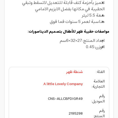
تتميز بأحزمة كتف قابلة للتعديل لاتسقط وتبقي
الحقيبة في مكانها بفضل الابزيم الامامي
سعة 5.5 ليتر
مناسبة لعمر 5 سنوات فما فوق
مواصفات حقيبة ظهر للأطفال بتصميم الديناصورات:
ابعاد المنتج:27×32×6سم
الوزن:0.45
الفئة
:
شنطة ظهر
العلامة
A little Lovely Company
التجارية
:
رقم
CNS-ALLCBPDIGR49
الموديل
:
رقم
2195298
المنتج
: