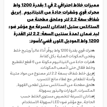
مميزات خلاط احترافي 2 في 1 بقدرة 1200 واط
محرك قوي وشفرات حادة من التيتانيوم إبريق
شفاف سعة 2.2 لتر وملحق مطحنة من
الستانلس ستيل إعدادان للسرعة مع مؤشر ضوء
ليد ضمان لمدة سنتين السعة: 2.2 لتر القدرة
1200 واط الموديل اللون فضي/أسود:
محرك قوي بقدرة 1200 واط يوفّر أداءً عالياً ويتيح خلط
وطحن المكونات الصلبة بكل كفاءة.
شفرات حادة من التيتانيوم مكونة من 6 قطع لتقطيع
وخلط فعّال حتى لأصعب المكونات.
إبريق خلط شفاف بسعة 2.2 لتر مصنوع من مواد متينة
وآمنة للطعام, مع غطاء مانع للتسرب.
ملحق مطحنة من الستانلس ستيل لطحن القهوة,
المكسرات, البهارات والبذور بسهولة.
إعدادان للسرعة لتخصيص مستوى الخلط حسب
الحاجة, مع مؤشر ضوء LED لسهولة الاستخدام.