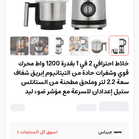
خلاط احترافي 2 في 1 بقدرة 1200 واط محرك
قوي وشفرات حادة من التيتانيوم إبريق شفاف
سعة 2.2 لتر وملحق مطحنة من الستانلس
ستيل إعدادان للسرعة مع مؤشر ضوء ليد
ضمان لمدة سنتين السعة: 2.2 لتر القدرة
1200 واط الموديل اللون فضي/أسود -in-1
Professional Blender 1200W | Powerful
Motor and Sharp Titanium Blades| 2.2
جيباس
تسوق كل المنتجات
Liter Transparent Jar and Stainless Steel