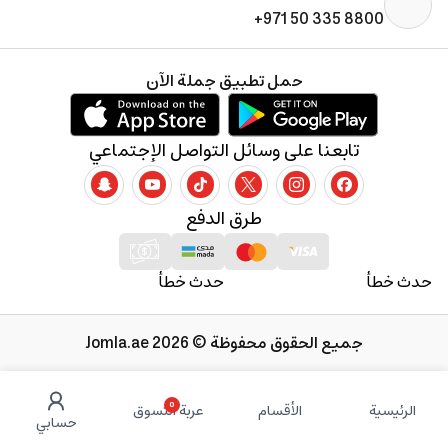
+971 50 335 8800
حمل تطبيق جملة الآن
تابعنا على وسائل التواصل الإجتماعي
طرق الدفع
حدث خطأ
حدث خطأ
جميع الحقوق محفوظة © 2026 Jomla.ae
0
الرئيسية
الأقسام
عربة التسوق
حسابي