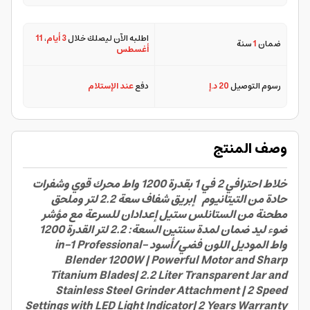
Grinder Attachment | 2 Speed Settings
with LED Light Indicator| 2 Years
اطلبه الآن ليصلك خلال
3 أيام
،
11
ضمان
1
سنة
أغسطس
Warranty 2.2 L 1200 W GSB44050
Silver/ Black
رسوم التوصيل
20 د.إ
دفع
عند الإستلام
وصف المنتج
خلاط احترافي 2 في 1 بقدرة 1200 واط محرك قوي وشفرات
حادة من التيتانيوم إبريق شفاف سعة 2.2 لتر وملحق
مطحنة من الستانلس ستيل إعدادان للسرعة مع مؤشر
ضوء ليد ضمان لمدة سنتين السعة: 2.2 لتر القدرة 1200
واط الموديل اللون فضي/أسود -in-1 Professional
Blender 1200W | Powerful Motor and Sharp
Titanium Blades| 2.2 Liter Transparent Jar and
Stainless Steel Grinder Attachment | 2 Speed
Settings with LED Light Indicator| 2 Years Warranty