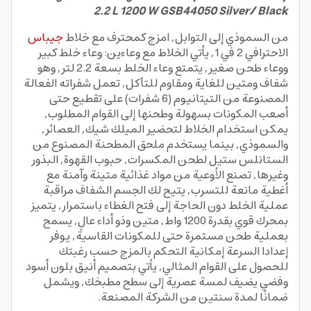
2.2 L 1200 W GSB44050 Silver/ Black
من السموذي إلى التوابل, امزج كمحترف مع خلاط
جيباس
الاحترافي 2 في 1, يأتي الخلاط مع وعاءين: وعاء خلط كبير
ووعاء طحن صغير, يتمتع وعاء الخلط بسعة 2.2 لتر, وهو
شفاف ومتين للغاية ومقاوم للتآكل, تعمل شفراته الفعالة
المصنوعة من التيتانيوم (6 شفرات) على تقطيع حتى
أصعب المكونات بسهولة وطحنها إلى القوام المطلوب,
يمكن استخدام الخلاط لتحضير الميلك شيك, العصائر,
والسموذي, بينما يستخدم ملحق المطحنة المصنوع من
الستانلس ستيل لطحن المكسرات, حبوب القهوة, البذور
وغيرها, تصنع الأوعية من مواد غذائية متينة وآمنة مع
أغطية مانعة للتسرب, يتيح لك الجسم الشفاف مراقبة
عملية الخلط دون الحاجة إلى فتح الغطاء باستمرار, يتميز
بمحرك قوي بقدرة 1200 واط, متين وذو أداء عالٍ, يسمح
بعملية طحن مستمرة حتى للمكونات القاسية, يوفر
إعدادا السرعة إمكانية التحكم بالمزج حسب رغبتك
للحصول على القوام المثالي, يأتي بتصميم أنيق بلون أسود
وفضي يضيف لمسة عصرية إلى سطح مطبخك, ويشمل
ضمانًا لمدة سنتين من الشركة المصنعة.