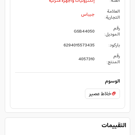
الفئة
:
إلكترونيات وأجهزة منزلية
العلامة
جيباس
التجارية
:
رقم
GSB44050
الموديل
:
باركود
:
6294015573435
رقم
4057310
المنتج
:
الوسوم
خلاط عصير
التقييمات