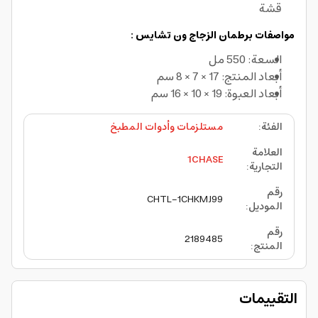
قشة
مواصفات برطمان الزجاج ون تشايس :
السعة: 550 مل
أبعاد المنتج: 17 × 7 × 8 سم
أبعاد العبوة: 19 × 10 × 16 سم
الفئة
:
مستلزمات وأدوات المطبخ
العلامة
1CHASE
التجارية
:
رقم
CHTL-1CHKMJ99
الموديل
:
رقم
2189485
المنتج
:
التقييمات