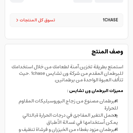
1CHASE
تسوق كل المنتجات
وصف المنتج
استمتع بطريقة تخزين آمنة لطعامك من خلال استخدامك
للبرطمان المقدم من شركة ون تشايس 1chase .حيث
تتألف العبوة الواحدة من برطمانين.
مميزات البرطمان ون تشايس :
البرطمان مصنوع من زجاج البوروسيليكات المقاوم
للحرارة
يتحمل التغير المفاجئ في درجات الحرارة ةبالتالي
يمكن أستخدامها في غسالة الأطباق
البرطمان مزود بغطاء من الخيزران و فرشاة تنظيف و