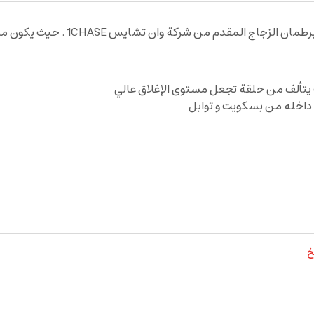
وان تشايس 1CHASE . حيث يكون مصمم بشكل فخم على شكل ثلاث طبقات .
يتألف من حلقة تجعل مستوى الإغلاق عالي
 داخله من بسكويت و توابل
خ