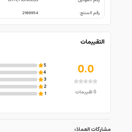
رقم الموديل
:
CHTL-1CHKSJ35
رقم المنتج
:
2189954
التقييمات
0.0
5
4
3
2
0
تقييمات
1
مشاركات العملاء