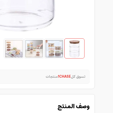
تسوق كل
1CHASE
منتجات
وصف المنتج