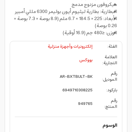
ميكروفون مزدوج مدمج
البطارية: بطارية ليثيوم أيون بوليمر 6300 مللي أمبير
الأبعاد: 225 × 184.5 × 6.7 ملم (8.9 بوصة × 7.3 بوصة ×
0.26 بوصة)
الوزن: ≤480 جم (16.9 أوقية)
الفئة
:
إلكترونيات وأجهزة منزلية
العلامة
بووكس
التجارية
:
رقم
AR-BXTBULT-BK
الموديل
:
باركود
:
6949710308225
رقم
949765
المنتج
:
الوسوم