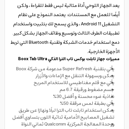
يعد الجهاز اللوحي أداة مثالية ليس فقط للقراءة ، ولكن
أيضًا للعمل مع المستندات. يعتمد النموذج على نظام
التشغيل Android 11 ، والذي يسمح لك بتثبيت واستخدام
تطبيقات الطرف الثالث وتوسيع وظائف الجهاز بشكل كبير.
دمج استخدام خدمات الشبكة وتقنية Bluetooth التي تربط
الأجهزة الخارجية.
مميزات جهاز تابلت بوكس تاب الترا الذكي Boox Tab Ultra
يأتي بتقنية Super Refresh مدعومة من شركة Boox
يمكن وبسهولة التنقل مع الإماءات والأزرار
يأتي مع قلم مغناطيسي للاستخدام المريح
جسم مضغوط ورقيقة 6.7 مم
نفاذية ضوء محسنة و أفضل 30%
يأتي بطبقة لمس مرققة 50%
يمكن استخدام تابلت تاب الترا ليلًا ونهارًا عن طريق
تشغيل المصابيح الأمامية ثنائية اللون بتساوي أفضل
ووحدة المعالجة المركزية Qualcomm ثماني النواة