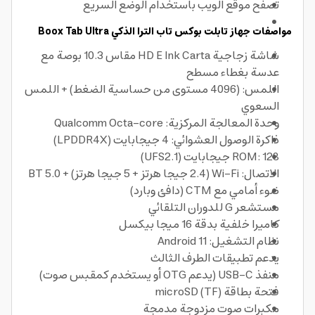
تصفح موقع الويب باستخدام الوضع السريع
مواصفات جهاز تابلت بوكس تاب الترا الذكي Boox Tab Ultra
شاشة زجاجية HD E Ink Carta مقاس 10.3 بوصة مع
عدسة بغطاء مسطح
اللمس: (4096 مستوى من حساسية الضغط) + اللمس
السعوي
وحدة المعالجة المركزية: Qualcomm Octa-core
ذاكرة الوصول العشوائي: 4 جيجابايت (LPDDR4X)
ROM: 128 جيجابايت (UFS2.1)
الاتصال: Wi-Fi (2.4 جيجا هرتز + 5 جيجا هرتز) + BT 5.0
ضوء أمامي مع CTM (دافئ وبارد)
مستشعر G للدوران التلقائي
كاميرا خلفية بدقة 16 ميجا بيكسل
نظام التشغيل: Android 11
يدعم تطبيقات الطرف الثالث
منفذ USB-C (يدعم OTG أو يستخدم كمقبس صوت)
فتحة بطاقة microSD (TF)
مكبرات صوت مزدوجة مدمجة