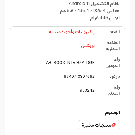
نظام التشغيل Android 11
مقاس 229.4 × 195.4 × 5.8 مم
الوزن 445 غرام
الفئة
:
إلكترونيات وأجهزة منزلية
العلامة
بووكس
التجارية
:
رقم
AR-BOOX-NTAIR2P-DGR
الموديل
:
باركود
:
6949710307662
رقم
953242
المنتج
:
الوسوم
منتجات مميزة