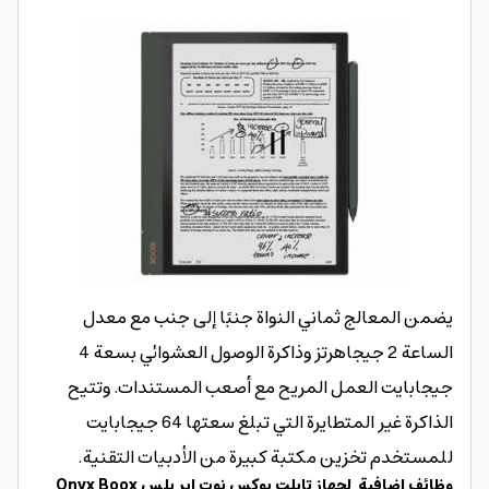
يضمن المعالج ثماني النواة جنبًا إلى جنب مع معدل
الساعة 2 جيجاهرتز وذاكرة الوصول العشوائي بسعة 4
جيجابايت العمل المريح مع أصعب المستندات. وتتيح
الذاكرة غير المتطايرة التي تبلغ سعتها 64 جيجابايت
للمستخدم تخزين مكتبة كبيرة من الأدبيات التقنية.
وظائف إضافية لجهاز تابلت بوكس نوت اير بلس Onyx Boox