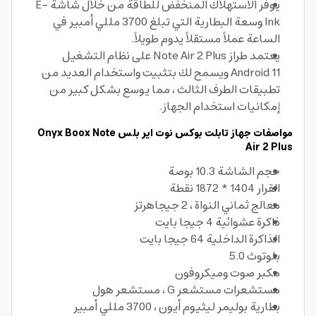
يوفر الاستهلاك المنخفض للطاقة من خلال شاشة E-
Ink وسعة البطارية التي تبلغ 3700 مللي أمبير في
الساعة عملاً مستقلاً يدوم طويلاً.
يعتمد طراز Note Air 2 Plus على نظام التشغيل
Android 11 ويسمح لك بتثبيت واستخدام العديد من
تطبيقات الطرف الثالث ، مما يوسع بشكل كبير من
إمكانيات استخدام الجهاز.
مواصفات جهاز تابلت بوكس نوت اير بلس Onyx Boox Note
Air 2 Plus
حجم الشاشة 10.3 بوصة
القرار 1404 * 1872 نقطة
معالج ثماني النواة ، 2 جيجاهرتز
ذاكرة عشوائية 4 جيجا بايت
الذاكرة الداخلية 64 جيجا بايت
بلوتوث 5.0
مكبر صوت وميكروفون
مستشعرات مستشعر G ، مستشعر هول
بطارية بوليمر ليثيوم أيون ، 3700 مللي أمبير