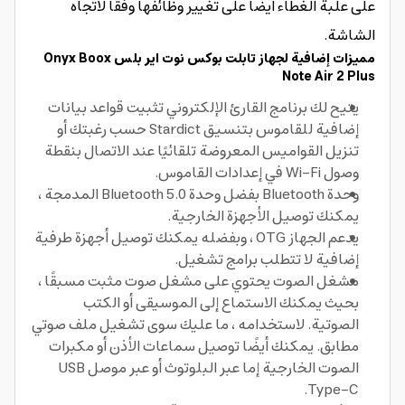
على علبة الغطاء أيضًا على تغيير وظائفها وفقًا لاتجاه
الشاشة.
مميزات إضافية لجهاز تابلت بوكس نوت اير بلس Onyx Boox
Note Air 2 Plus
يتيح لك برنامج القارئ الإلكتروني تثبيت قواعد بيانات
إضافية للقاموس بتنسيق Stardict حسب رغبتك أو
تنزيل القواميس المعروضة تلقائيًا عند الاتصال بنقطة
وصول Wi-Fi في إعدادات القاموس.
وحدة Bluetooth بفضل وحدة Bluetooth 5.0 المدمجة ،
يمكنك توصيل الأجهزة الخارجية.
يدعم الجهاز OTG ، وبفضله يمكنك توصيل أجهزة طرفية
إضافية لا تتطلب برامج تشغيل.
مشغل الصوت يحتوي على مشغل صوت مثبت مسبقًا ،
بحيث يمكنك الاستماع إلى الموسيقى أو الكتب
الصوتية. لاستخدامه ، ما عليك سوى تشغيل ملف صوتي
مطابق. يمكنك أيضًا توصيل سماعات الأذن أو مكبرات
الصوت الخارجية إما عبر البلوتوث أو عبر موصل USB
Type-C.