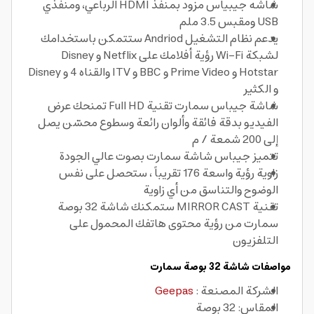
شاشه جيبياس مزود بمنفذ HDMI الرباعي، ومنفذي
USB ومقبس 3.5 ملم
يدعم نظام التشغيل Andriod ستتمكن باستخدامك
لشبكة Wi-Fi رؤية أفلامك على Netflix و Disney
Hotstar و Prime Video و BBC و ITV والقناه 4 و Disney
و الكثير
شاشة جيباس سمارت تقنية Full HD تمنحك عرض
الفيديو بدقة فائقة وألوان رائعة وسطوع محسّن يصل
إلى 200 شمعة / م
تتميز جيباس شاشة سمارت بصوت عالي الجودة
زاوية رؤية واسعة 176 تقريباً ، ستحصل على نفس
الوضوح والتناسق من أي زاوية
تقنية MIRROR CAST ستمكنك شاشة 32 بوصة
سمارت من رؤية محتوى هاتفك المحمول على
التلفزيون
مواصفات شاشة 32 بوصة سمارت
الشركة المصنعة :
Geepas
المقاس: 32 بوصة