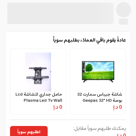
عادةً يقوم باقي العملاء بطلبهم سوياًً
شاشة جيباس سمارت 32
حامل جداري للشاشة Lcd
بوصة Geepas 32" HD
Plasma Led Tv Wall
0 د.إ
Smart LED TV
0 د.إ
Mount - Geepas
يمكنك طلبهم سوياً مقابل:
اطلبهم سوياً
0 د.إ