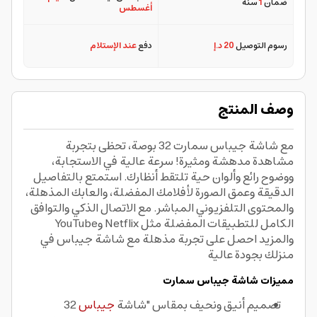
ضمان
1
سنة
أغسطس
رسوم التوصيل
20 د.إ
دفع
عند الإستلام
وصف المنتج
مع شاشة جيباس سمارت 32 بوصة، تحظى بتجربة
مشاهدة مدهشة ومثيرة! سرعة عالية في الاستجابة،
ووضوح رائع وألوان حية تلتقط أنظارك. استمتع بالتفاصيل
الدقيقة وعمق الصورة لأفلامك المفضلة، والعابك المذهلة،
والمحتوى التلفزيوني المباشر. مع الاتصال الذكي والتوافق
الكامل للتطبيقات المفضلة مثل Netflix وYouTube
والمزيد احصل على تجربة مذهلة مع شاشة جيباس في
منزلك بجودة عالية
مميزات شاشة جيباس سمارت
تصميم أنيق ونحيف بمقاس "شاشة
جيباس
32