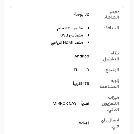
حجم
32 بوصة
الشاشة
:
المنافذ
:
مقبس 3.5 ملم
منفذين USB
منفذ HDMI الرباعي
نظام
Andriod
التشغيل
:
الوضوح
:
FULL HD
زاوية
176 تقريباً
المشاهدة
:
ميزات
التلفزيون
تقنية MIRROR CAST
الذكي
:
اتصال واي
Wi-Fi
فاي
: