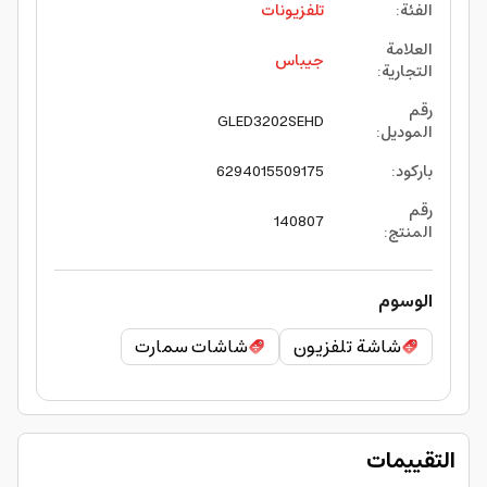
الفئة
:
تلفزيونات
العلامة
جيباس
التجارية
:
رقم
GLED3202SEHD
الموديل
:
باركود
:
6294015509175
رقم
140807
المنتج
:
الوسوم
شاشة تلفزيون
شاشات سمارت
التقييمات