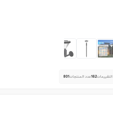
التقييمات
162
عدد المنتجات
801