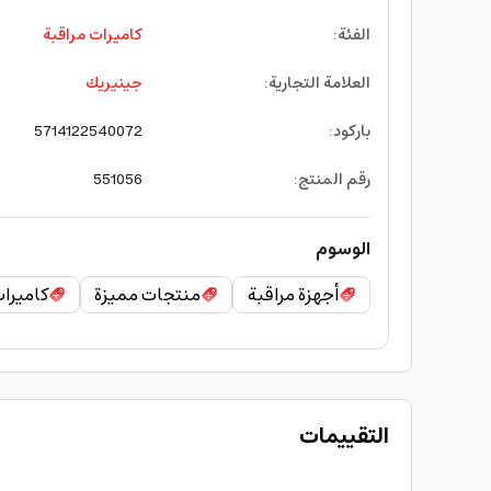
الفئة
:
كاميرات مراقبة
العلامة التجارية
:
جينيريك
باركود
:
5714122540072
رقم المنتج
:
551056
الوسوم
أجهزة مراقبة
منتجات مميزة
كاميرا
التقييمات