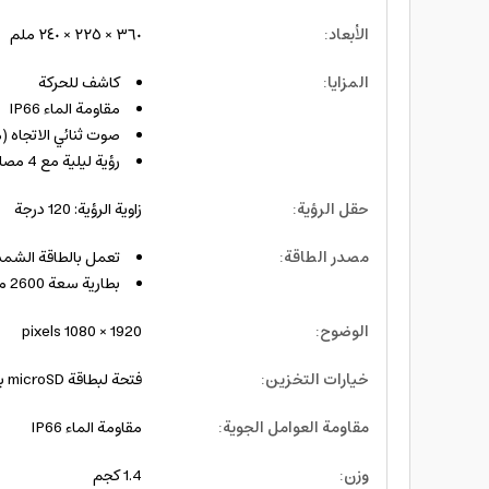
الأبعاد
:
٣٦٠ × ٢٢٥ × ٢٤٠ ملم
المزايا
:
كاشف للحركة
مقاومة الماء IP66
صوت ثنائي الاتجاه 
رؤية ليلية مع 4 مصابيح بالأشعة تحت الحمراء
حقل الرؤية
:
زاوية الرؤية: 120 درجة
مصدر الطاقة
:
تعمل بالطاقة الشم
بطارية سعة 2600 مللي أمبير
الوضوح
:
1920 × 1080 pixels
خيارات التخزين
:
فتحة لبطاقة microSD بسعة 64 جيجا بايت المهام
مقاومة العوامل الجوية
:
مقاومة الماء IP66
وزن
:
1.4 كجم