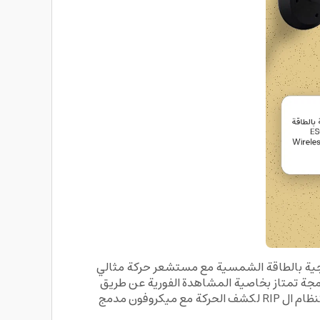
راقبة بالطاقة الشمسية ESCAM QF190 Wireless Solar Garden Light Camera ، إضاءة خارجية بالطاقة الشمسية مع مستشعر حركة مثالي
دمجة تمتاز بخاصية المشاهدة الفورية عن طريق
أجهزتك الذكية. تعمل تحت جميع الظروف المناخية و هي مضاضة للماء, مع دقة وضوح عالية. مزودة بأحدث الأنظمة الذكية كنظام ال RIP لكشف الحركة مع ميكروفون مدمج