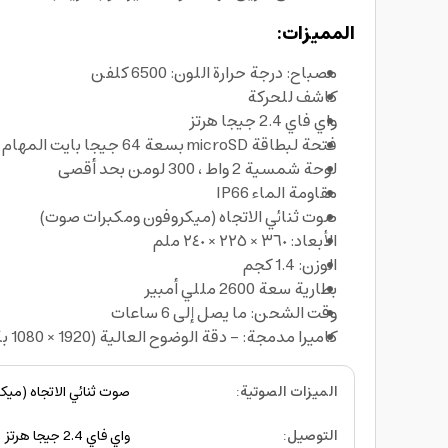
المميزات:
مصباح: درجة حرارة اللون: 6500 كلفن
كاشف للحركة
واي فاي 2.4 جيجا هرتز
فتحة لبطاقة microSD بسعة 64 جيجا بايت المهام
لوحة شمسية 2 واط ، 300 لومن بحد أقصى
مقاومة الماء IP66
صوت ثنائي الاتجاه (ميكروفون ومكبرات صوت)
الأبعاد: ٣٦٠ × ٢٢٥ × ٢٤٠ ملم
الوزن: 1.4 كجم
بطارية سعة 2600 مللي أمبير
وقت الشحن: ما يصل إلى 6 ساعات
كاميرا مدمجة: - دقة الوضوح العالية (1920 × 1080 بكسل) - العدسة: 2 ميجا بيكسل - زاوية الرؤية: 120 درجة - رؤية ليلية مع 4 مصابيح بالأشعة تحت الحمراء
الميزات الصوتية
:
صوت ثنائي الاتجاه (مي
التوصيل
:
واي فاي 2.4 جيجا هرتز