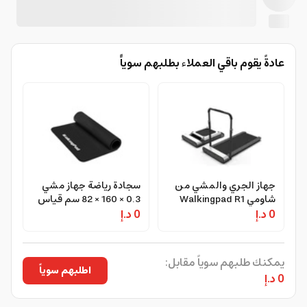
عادةً يقوم باقي العملاء بطلبهم سوياًً
جهاز الجري والمشي من
سجادة رياضة جهاز مشي
شاومي Walkingpad R1
‎82 × ‎160 × ‎0.3 سم قياس
0 د.إ
Pro تردميل ذكي قابل
0 د.إ
كبير اسود كينغ سميث
للطي
Kingsmith WalkingPad
Treadmill Floor Mat
Large for X218, MX16,
يمكنك طلبهم سوياً مقابل:
MX16+, K12, K15
اطلبهم سوياً
0 د.إ
Treadmill