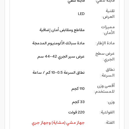
قابلة للطي
:
قابلة للطي
تقنية
LED
العرض
:
مميزات
مقاطع ومقابض أمان إضافية
الأمان
:
مادة الإطار
:
مادة سبائك الألومنيوم المدمجة
عرض سطح
عرض سير الجري 42-44 سم
الجري
:
نطاق
نطاق السرعة 0.5-10 كم / ساعة
السرعة
:
أقصى وزن
110 كجم
للمستخدم
:
وزن
:
33 كجم
الفولتية
:
220 فولت
الفئة
:
جهاز مشي (مشاية) وجهاز جري