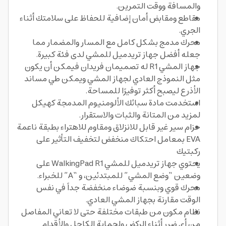
والمسافة ووقت التمرين.
مقاطع ومقابض أمان إضافية للحفاظ على سلامتك أثناء
الجري.
محرك مدمج بشكل كامل مع المسار والمضمار مما
جعله أفضل جهاز تريدميل للمشي لدى فئة كبيرة.
جهاز المشي R1 له تصميمان فريدان فيمكن أن يكون
مثل النموذج العادي لجهاز المشي ويمكن طي مساند
الأذرع ليصبح أكثر توفيرًا للمساحة.
استخدمت مادة سبائك الألومنيوم المدمجة كهيكل
لمزيد من المتانة والثبات والاستقرار.
حزام سير غير قابل للانزلاق ومقاوم للاهتراء بطبقة ناعمة
EVA بمعامل احتكاك منخفض لتخفيف التأثير على
ركبتيك
يحتوي جهاز تريدميل للمشي WalkingPad R1 على
وضعين “وضع المشي” للمبتدئين، و “A” للخبراء.
محرك قوي وبنسبة ضوضاء منخفضة جداً في نفس
الوقت مقارنة بجهاز المشي العادي.
نظام مكون من طبقات مختلفة حتى لا تعاني المفاصل
من أي ضرر أثناء الركض ولحماية الكاحل والأقدام