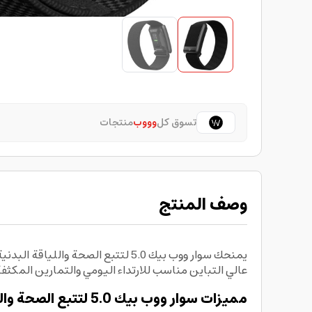
تسوق كل
وووب
منتجات
وصف المنتج
عالي التباين مناسب للارتداء اليومي والتمارين المكثفة
مميزات سوار ووب بيك 5.0 لتتبع الصحة واللياقة البدنية بطارية 14 يوم لون أسود Whoop peak 5.0 Health And Fitness Tracker TRA