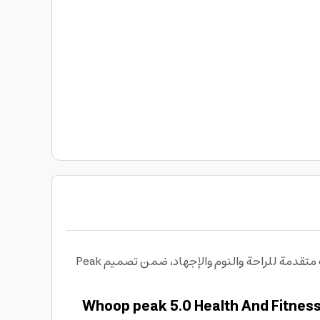
يمنحك سوار ووب بيك 5.0 لتتبع الصحة واللياقة البدنية حلاً متكاملاً لمراقبة مؤشراتك الحيوية على مدار الساعة مع تحليلات متقدمة للراحة والنوم والإجهاد، ضمن تصميم Peak