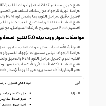
تتبع حيوي مستمر 24/7 لمعدل ضربات القلب وHRV ودرجة حرارة الجلد وتشبع الأكسجين في الدم لدعم أهداف العافية طويلة المدى.
مراقبة فورية للإجهاد مع إرشادات تساعد على تحسين 
تحليل دقيق لمراحل النوم، بما يشمل نوم REM والعميق والخفيف، مع حساب دين النوم واحتياجات التعافي.
تتبع النشاط متعدد الرياضات مع تقدير الحمل القلبي الوعائي تلق
تصميم Peak متين ومريح للارتداء المتواصل، مع لون أسود وخامة حزام منسوجة تعزز الثبات أثناء الحركة.
مواصفات سوار ووب بيك 5.0 لتتبع الصحة واللياقة البدنية بطارية 14 يوم Whoop peak 5.0 Health And Fitness Tracker TRA
المراقبة الأساسية: معدل ضربات القلب، تباين معدل ضربات القلب HRV، درجة حرارة الجلد
مراقبة الإجهاد: قياس مستويات الإجهاد الفسيولوجي
تقنية النوم: تحليل مراحل النوم REM والعميق والخفيف، مع احتساب دين النوم والتعافي.
تتبع النشاط: اكتشاف تلقائي للأنشطة وتصنيفها، و
عمر البطارية: أداء ممتد يزيد عن 14 يوماً لإصدار Peak عالي الكفاءة.
لون
:
بيك (عالي التباين / إصدا
المزايا
:
حل متكامل: يشمل أح
تتبع الصحة: مقاييس
تتبع حيوي مستمر 24/7: مراقبة مستمرة لمعدل ضربات القلب وHRV (تباين معدل ضربات القلب) ودرجة حرارة الجلد وتشبع الأكسجين في الدم.