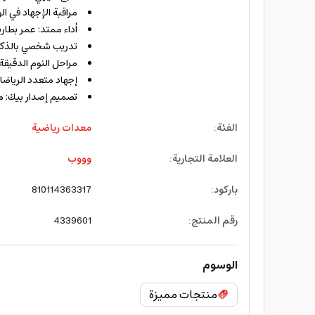
مراقبة الإجهاد في 
أداء ممتد: عمر بطارية محسن يزيد عن 14
تدريب شخصي بالذكاء
مراحل النوم الدقيقة: تحليل نوم REM والعميق والخفيف مع ح
إجهاد متعدد الرياضات: يكتشف ويصنف ا
تصميم إصدار بيك: مصمم لأقصى درج
الفئة
:
معدات رياضية
العلامة التجارية
:
وووب
باركود
:
810114363317
رقم المنتج
:
4339601
الوسوم
منتجات مميزة