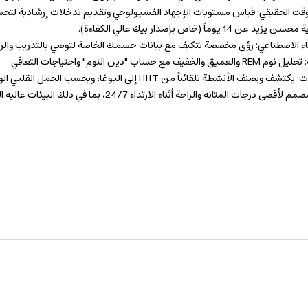
الوقت الحقيقي: قياس مستويات الإجهاد الفسيولوجي وتقديم تدخلات إرشادية لتحس
 يوماً (خاص بإصدار بيك عالي الكفاءة).
 الاصطناعي: رؤى مخصصة تتكيف مع بيانات جسمك الخاصة لتوصي بالتدريب والراح
ساب "دين النوم" واحتياجات التعافي.
لأنشطة تلقائياً من HIIT إلى اليوغا، ويحسب الحمل القلبي الوعائي الكلي.
ات المتانة والراحة أثناء الارتداء 24/7، بما في ذلك البيئات عالية الكثافة.