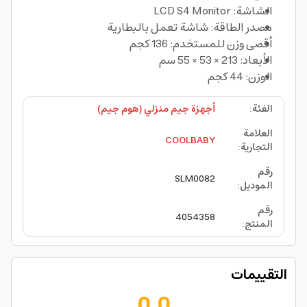
الشاشة: LCD S4 Monitor
مصدر الطاقة: شاشة تعمل بالبطارية
أقصى وزن للمستخدم: 136 كجم
الأبعاد: 213 × 53 × 55 سم
الوزن: 44 كجم
الفئة
:
أجهزة جيم منزلي (هوم جيم)
العلامة
COOLBABY
التجارية
:
رقم
SLM0082
الموديل
:
رقم
4054358
المنتج
:
التقييمات
0.0