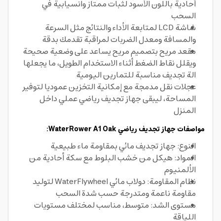
أحادية باللون الأسود لثبات ممتاز وانسيابية في
السحب
شاشة LCD لمتابعة الأداء والنتائج مثل السرعة
والمسافة ومعدل الضربات لمراقبة تقدمك بدقة
مقعد مريح بتصميم مريح يساعد على وضعية صحيحة
ويقلل نقاط الضغط أثناء الاستخدام الطويل، ما يجعلها
الة تجديف مناسبة للتمارين اليومية
عجلات نقل مدمجة مع إمكانية التخزين عموديا لتوفير
المساحة، ليبقى جهاز تجديف رياضي عملي داخل
المنزل
مواصفات جهاز تجديف رياضي WaterRower A1 Oak:
النوع: جهاز تجديف مائي بمقاومة ماء طبيعية
المواد: هيكل من خشب البلوط مع سكة أحادية من
الألمنيوم
نظام المقاومة: دولاب مائي WaterFlywheel لتوليد
مقاومة ناعمة ومتدرجة حسب شدة السحب
مستوى الشد: متوسط، مناسب لمختلف مستويات
اللياقة