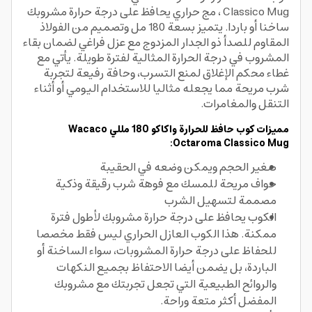
Classico Mug ، مج حراري يحافظ على درجة حرارة مشروبك
ساخنا أو باردا. يتميز بسعة 180 مل وتصميم من الفولاذ
المقاوم للصدأ ذو الجدار المزدوج مع عزل فراغي لضمان بقاء
المشروب في درجة الحرارة المثالية لفترة طويلة. يأتي مع
غطاء محكم الإغلاق لمنع التسرب، وحافة رفيعة لتجربة
شرب مريحة مما يجعله مثاليا للاستخدام اليومي أو أثناء
التنقل والمغامرات.
مميزات كوب حافظ للحرارة واكاكو 180 مللي Wacaco
Octaroma Classico Mug:
صغير الحجم ويمكن وضعه في الحقيبة
حواف مريحة للمسك مع فوهة شرب رقيقة وذكية
مصممة لتسهيل الشرب
الكوب يحافظ على درجة حرارة مشروبك لأطول فترة
ممكنة. هذا الكوب العازل الحراري ليس فقط مخصصا
للحفاظ على درجة حرارة المشروبات، سواء الساخنة أو
الباردة، بل يضمن أيضا الاحتفاظ بجميع النكهات
والروائح الطبيعية التي تجعل تجربتك مع مشروبك
المفضل أكثر متعة وراحة.