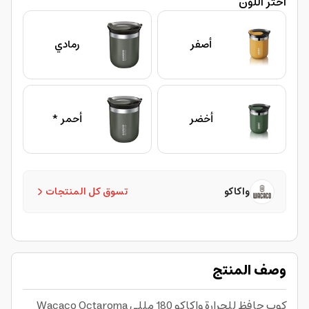
اختر اللون
أصفر
رمادي
أخضر
أحمر *
واكاكو
تسوق كل المنتجات
وصف المنتج
كوب حافظ للحرارة واكاكو 180 مللي Wacaco Octaroma