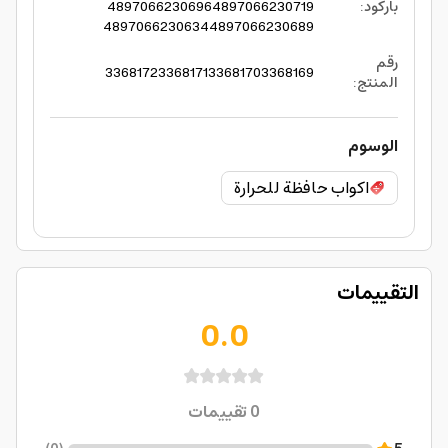
باركود
:
4897066230719
4897066230696
4897066230634
4897066230689
رقم
3368172
3368171
3368170
3368169
المنتج
:
الوسوم
اكواب حافظة للحرارة
التقييمات
0.0
0
تقييمات