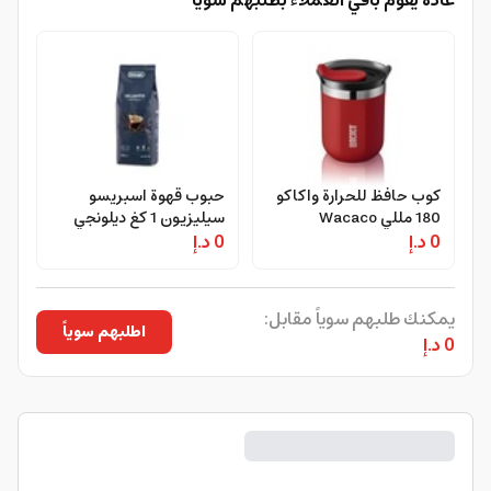
عادةً يقوم باقي العملاء بطلبهم سوياًً
كوب حافظ للحرارة واكاكو
حبوب قهوة اسبريسو
180 مللي Wacaco
سيليزيون 1 كغ ديلونجي
0 د.إ
Octaroma Classico Mug
0 د.إ
DeLonghi Selezione
Coffee Beans
يمكنك طلبهم سوياً مقابل:
اطلبهم سوياً
0 د.إ