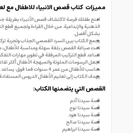
مميزات كتاب قصص الانبياء للاطفال مع لعبة بزل s of the Prophets with Assembly Pieces
امنح طفلك فرصة لاكتشاف قصص الأنبياء بطريقة جديد
الذهنية والإبداعية. من خلال القراءة وتجميع قطع
بشكل أفضل.
يجمع الكتاب بين السرد القصصي الجذاب وتجربة تركي
تمت صياغة القصص بلغة سهلة ومناسبة للأطفال، مم
تساعد قطع التركيب المرفقة في تطوير مهارات التفكير
تجعل الرسومات الملونة والمبهجة الأطفال أكثر تفاع
مناسب للأطفال من عمر 4 سنوات فما فوق: يساعد على غرس حب القراءة والتعلم منذ الصغر بطريقة مشوقة.
يهدف الكتاب إلى تعليم الأطفال الدروس المستفادة 
القصص التي يتضمنها الكتاب:
قصة سيدنا آدم
قصة سيدنا نوح
قصة سيدنا هود
قصة سيدنا صالح
قصة سيدنا ابراهيم