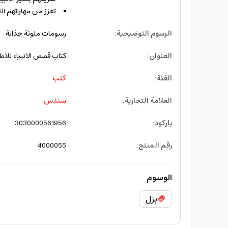
تعزز من مهاراتهم الإ
الرسوم التوضيحية
:
رسومات ملونة جذابة
العنوان
:
كتاب قصص الانبياء للاطفال مع لعبة بزل ssembly Pieces
الفئة
:
كتب
العلامة التجارية
:
سندس
باركود
:
3030000561956
رقم المنتج
:
4000055
الوسوم
بزل