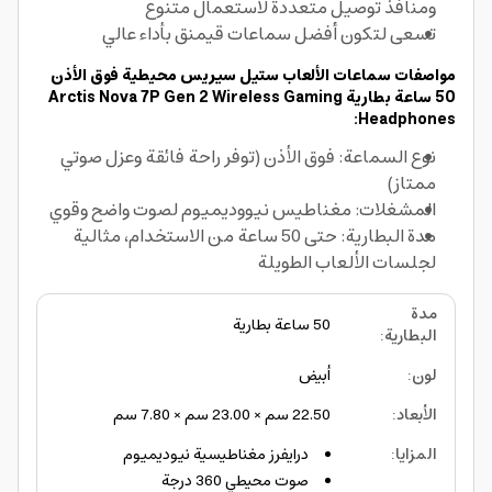
ومنافذ توصيل متعددة لاستعمال متنوع
تسعى لتكون أفضل سماعات قيمنق بأداء عالي
مواصفات سماعات الألعاب ستيل سيريس محيطية فوق الأذن
50 ساعة بطارية Arctis Nova 7P Gen 2 Wireless Gaming
Headphones:
نوع السماعة: فوق الأذن (توفر راحة فائقة وعزل صوتي
ممتاز)
المشغلات: مغناطيس نيووديميوم لصوت واضح وقوي
مدة البطارية: حتى 50 ساعة من الاستخدام، مثالية
لجلسات الألعاب الطويلة
مدة
50 ساعة بطارية
البطارية
:
لون
:
أبيض
الأبعاد
:
22.50 سم × 23.00 سم × 7.80 سم
المزايا
:
درايفرز مغناطيسية نيوديميوم
صوت محيطي 360 درجة