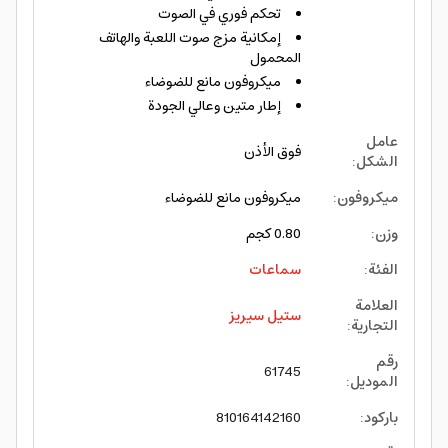
تحكم فوري في الصوت
إمكانية مزج صوت اللعبة والهاتف
المحمول
ميكروفون مانع للضوضاء
إطار متين وعالي الجودة
عامل
فوق الأذن
الشكل
:
ميكروفون
:
ميكروفون مانع للضوضاء
وزن
:
0.80 كجم
الفئة
:
سماعات
العلامة
ستيل سيريز
التجارية
:
رقم
61745
الموديل
:
باركود
:
810164142160