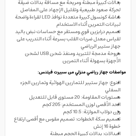
بدالات كبيرة مبطنة ومريحة مع مسافة بدالات ضيقة
لحركة صعود طبيعية وتقليل الإجهاد على المفاصل
شاشة كونسول كبيرة متعددة نوافذ LED لقراءة واضحة
لبيانات التمرين أثناء الاستخدام
تصميم درابزين قوي ومستقر مع حساسات نبض باليد
لقياس معدل ضربات القلب بسرعة أثناء التدريب على
جهاز ستيبر الرياضي
مروحة مدمجة للتبريد ومنفذ شحن USB لشحن
الأجهزة بسهولة أثناء التمرين
مواصفات جهاز رياضي منزلي من سبيرت فيتنس:
النوع: جهاز ستيبر للتمارين الهوائية وتمارين الجزء
السفلي
مستويات المقاومة: 20 مستوى قابل للتعديل
الحد الأقصى لوزن المستخدم: 205 كجم
وزن دولاب الموازنة: 10.5 كجم
تصميم سكة الخطوات: تصميم مقوس مع أقصى ارتفاع
خطوة 16 إنش
البدالات: بدالات كبيرة الحجم مبطنة