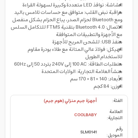
الشاشة: نوافذ LED متعددة وكبيرة لسهولة القراءة
مراقبة نبض القلب: متوافق مع حساسات تلامس باليد
ومع Bluetooth لحزام الصدر، يباع الحزام بشكل منفصل
الاتصال: Bluetooth 4.0 بتقنية FTMS للتكامل السلس
مع الأجهزة والتطبيقات المتوافقة
منفذ USB: للشحن المريح للأجهزة
الهيكل: فولاذ عالي المتانة مع طلاء بودرة مقاوم
للاستخدام الطويل
متطلبات الطاقة: AC ‏100 إلى 240V بتردد 50 إلى 60Hz
منشأ العلامة التجارية: الولايات المتحدة
الأبعاد: 140 × 81 × 170 سم
الوزن: 84 كجم
الفئة
:
أجهزة جيم منزلي (هوم جيم)
العلامة
COOLBABY
التجارية
:
رقم
SLM0141
الموديل
: