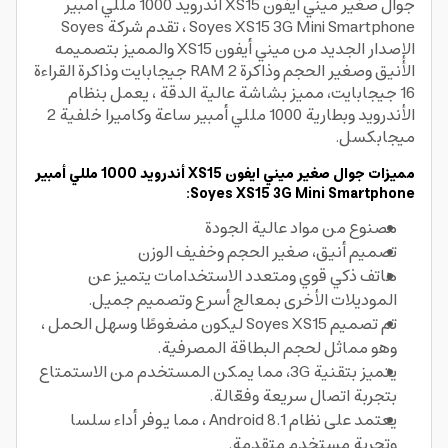
جوال صغير ميني ايفون XS15 أندرويد 1000 مللي أمبير
Soyes XS15 3G Mini Smartphone ، تقدم شركة Soyes
الإصدار الجديد من ميني أيفون XS15 والمميز بتصميمه
الأنيق وصغير الحجم وذاكرة RAM 2 جيجابايت وذاكرة القراءة
16 جيجابايت، مميز بشاشة عالية الدقة ، يعمل بنظام
الأندرويد وبطارية 1000 مللي أمبير ساعة وكاميرا خلفية 2
ميجابكسل.
مميزات جوال صغير ميني ايفون XS15 أندرويد 1000 مللي أمبير
Soyes XS15 3G Mini Smartphone:
مصنوع من مواد عالية الجودة
تصميم أنيق، صغير الحجم وخفيف الوزن
هاتف ذكي قوي ومتعدد الاستخدامات يتميز عن
الموديلات الأخرى بمعالج أسرع وتصميم جميل.
تم تصميم Soyes XS15 ليكون مضغوطًا وسهل الحمل ،
وهو مماثل لحجم البطاقة المصرفية.
يتميز بتقنية 3G، مما يمكن المستخدم من الاستمتاع
بتجربة اتصال سريعة وفعّالة.
يعتمد على نظام Android 8.1 ، مما يوفر أداء سلسا
وتجربة مستخدم متقدمة.