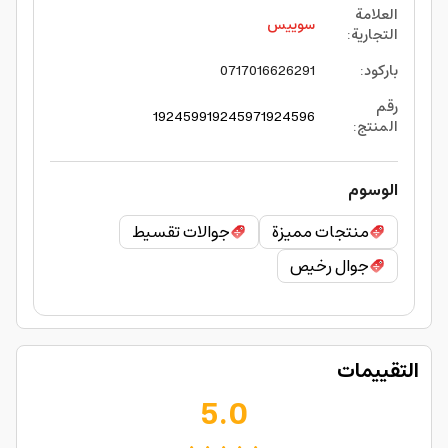
العلامة
سوييس
التجارية
:
باركود
:
0717016626291
رقم
1924599
1924597
1924596
المنتج
:
الوسوم
منتجات مميزة
جوالات تقسيط
جوال رخيص
التقييمات
5.0