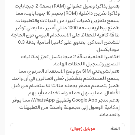
يتميز بذاكرة وصول عشوائي (RAM) بسعة 2 جيجابايت
وذاكرة تخزين داخلية (ROM) بحجم 16 جيجابايت، مما
يسمح بتخزين كميات كبيرة من البيانات والتطبيقات.
يتمتع ببطارية بسعة 1000 مللي أمبير ، ما يعني توفير
طاقة كافية للحفاظ على الاستخدام اليومي دون الحاجة
للشحن المتكرر. يحتوي على كاميرا أمامية بدقة 0.3
ميجابكسل.
الكاميرا الخلفية بدقة 2 ميجابكسل تعزز إمكانيات
التصوير وتسجيل اللحظات الهامة.
دعم لشريحتي SIM مع وضع الاستعداد المزدوج، مما
يسمح للمستخدم بتشغيل خطي اتصالين في آن واحد.
يتميز بتصميم مصغر يجعله مثاليًا للاستخدام من قبل
الأطفال، مما يسهل حمله واستخدامه بأيديهم.
يدعم متجر Google App وتطبيق WhatsApp، مما يوفر
إمكانية الوصول إلى مجموعة واسعة من التطبيقات
والخدمات.
الفئة
:
موبايل (جوال)