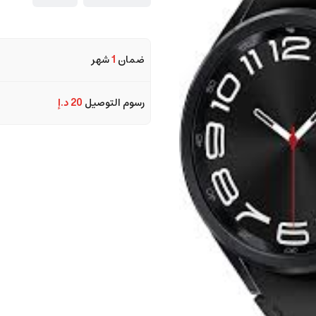
ضمان
1
شهر
رسوم التوصيل
20 د.إ