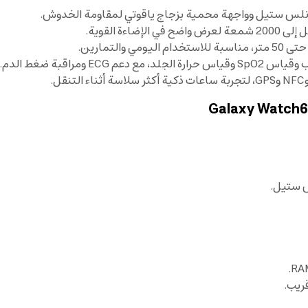
نلس ستيل وواجهة محمية بزجاج ياقوتي لمقاومة الخدوش.
راقبة ضغط الدم.
س ستيل.