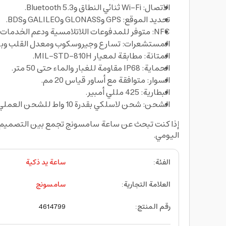
الاتصال: Wi‑Fi ثنائي النطاق وBluetooth 5.3.
تحديد الموقع: GPS وGLONASS وGALILEO وBDS.
NFC: متوفر للمدفوعات اللاتلامسية ودعم الخدمات المتوافقة.
المستشعرات: تسارع وجيروسكوب ومعدل القلب وبارومتر وارتفاع و
المتانة: مطابقة لمعيار MIL‑STD‑810H.
الحماية: IP68 مقاومة للغبار والماء حتى 50 متر.
السوار: متوافقة مع أساور قياس 20 مم.
البطارية: 425 مللي أمبير.
الشحن: شحن لاسلكي بقدرة 10 واط للشحن العملي اليومي.
إذا كنت تبحث عن ساعة سامسونج تجمع بين التصميم ا
اليومي.
الفئة
:
ساعة يد ذكية
العلامة التجارية
:
سامسونج
رقم المنتج
:
4614799