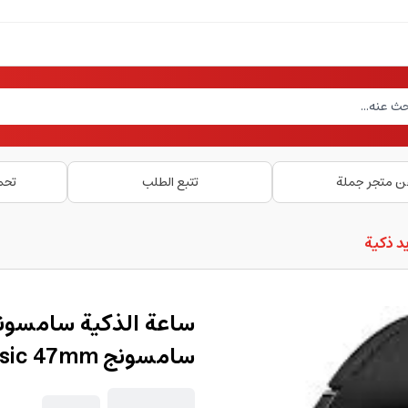
ن متجر جملة
تتبع الطلب
تحم
د ذكية
سامسونج Samsung Galaxy Watch6 Classic 47mm