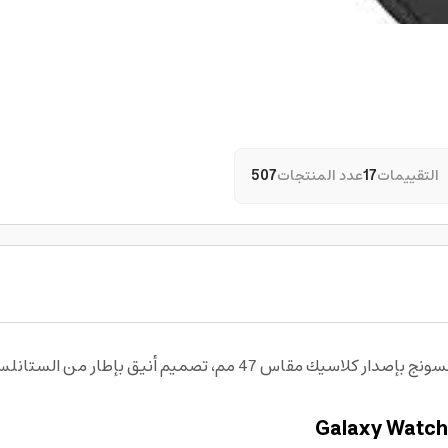
التقييمات
17
عدد المنتجات
507