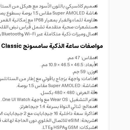
تصميم كلاسيكي باللون الأسود مع هيكل من الستا
شاشة Super AMOLED مقاس 1.5 بوصة بسطوع يصل إلى 2000 شمعة لعرض واضح في الإضاءة القوية.
مقاومة للماء والغبار بمعيار IP68 مع إمكانية الغمر حتى 50 متر، مناسبة للاستخدام اليومي والتمارين.
مستشعرات صحية متقدمة تشمل قياس نبض القلب وقياس SpO2 وقياس حرارة الجلد، مع دعم ECG وم
اتصال وميزات ذكية متكاملة عبر Wi‑Fi وBluetooth وNFC وGPS، لتجربة ساعات ذكية أكثر سلاسة أثناء التنقل.
مواصفات ساعة الذكية سامسونج Galaxy Watch6 Classic
المقاس: 47 مم.
الأبعاد: 46.5 × 46.5 × 10.9 مم.
الوزن: 59 جم.
الخامات: واجهة بزجاج ياقوتي مع إطار من الستانل
الشاشة: Super AMOLED مقاس 1.5 بوصة.
دقة العرض: 480 × 480 بكسل.
نظام التشغيل: Wear OS مع واجهة One UI Watch.
المعالج: ثنائي النواة بسرعة 1.4 جيجاهرتز.
الذاكرة: سعة داخلية 16 جيجابايت مع 2 جيجابايت RAM.
الشريحة: eSIM للاتصال الخلوي دون الحاجة لهاتف قريب.
الشبكات: GSM وHSPA وLTE.