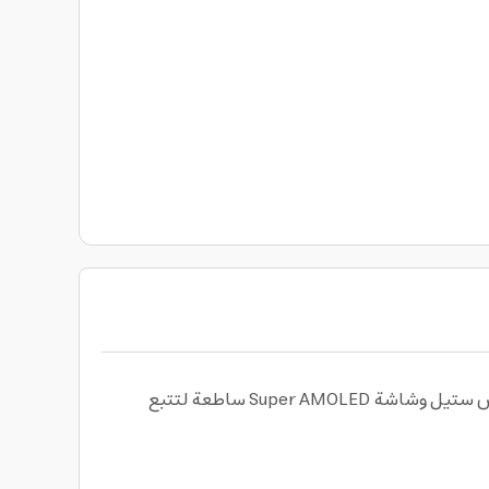
استمتع بتجربة استخدام متقدمة مع ساعة الذكية سامسونج بإصدار كلاسيك مقاس 47 مم، تصميم أنيق بإطار من الستانلس ستيل وشاشة Super AMOLED ساطعة لتتبع