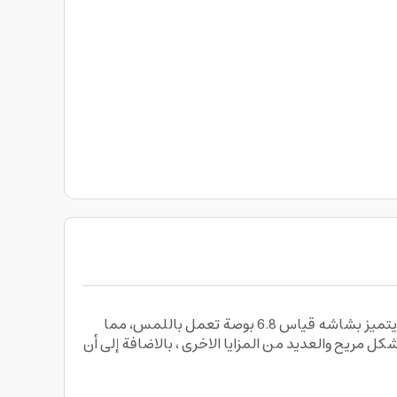
موبايل جوال سامسونج اس 24 الترا رامات 12 جيجا – 512 جيجا تخزين Samsung Galaxy S24 Ultra Dual SIM Smartphone ، يتميز بشاشه قياس 6.8 بوصة تعمل باللمس، مما
ته الكبيرة باستخدامه بجميع الأنواع بشكل مريح والعديد من المزايا الاخرى ، بالاضافة إلى أن