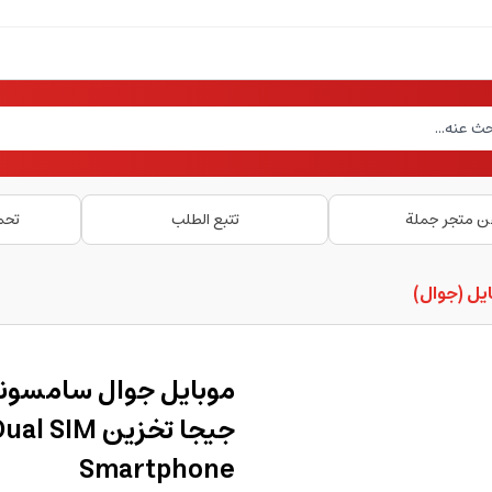
ن متجر جملة
تتبع الطلب
تحم
يل (جوال)
جيجا تخزين
Smartphone