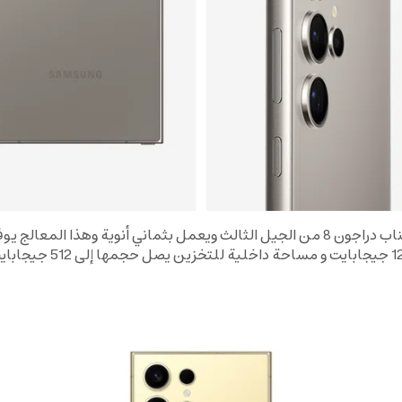
يمتلك هاتف سامسونج معالج قوي من نوع كوالكوم سناب دراجون 8 من الجيل الثالث ويعمل 