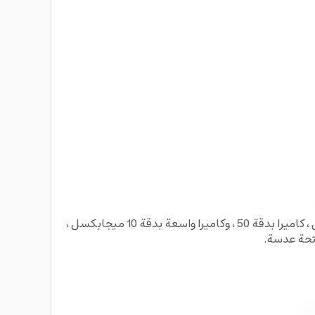
بقدر ما يتعلق الأمر بالكاميرات ، فإن احدث جوال سامسونج يوفر أربع كاميرات خلفية ، يتميز بكاميرا أساسية 200 ميجابكسل ، كاميرا بدقة 50 ، وكاميرا واسعة بدقة 10 ميجابكسل ،