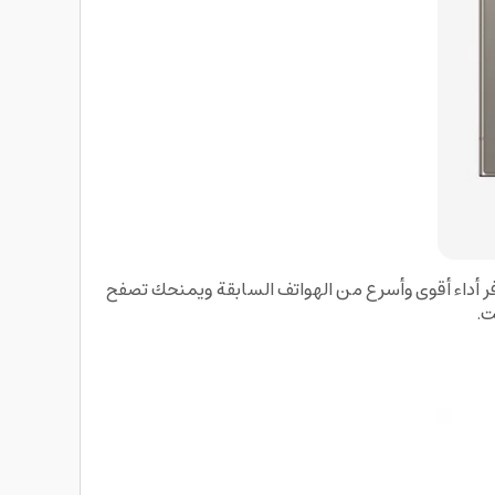
بثماني أنوية وهذا المعالج يوفر أداء أقوى وأسرع من الهواتف السابقة ويمنحك تصفح