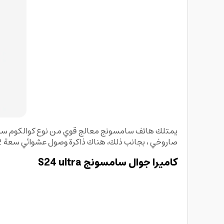
صاروخي ، بجانب ذلك، هناك ذاكرة وصول عشوائي سعة 12 جيجابايت و مساحة داخلية للتخزين يصل حجمها إلى 512 جيجابايت.
كاميرا جوال سامسونج S24 ultra