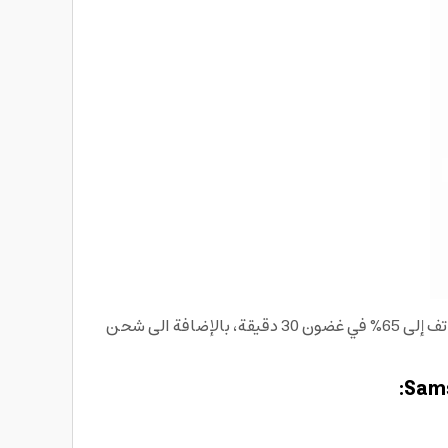
يوفر هاتف Samsung S24 ultra بطارية قوية تعمل بقدرة 5000 مللي أمبير مع شحن سريع بسعة 45 واط حيث يتم شحن الهاتف إلى 65% في غضون 30 دقيقة، بالإضافة الى شحن