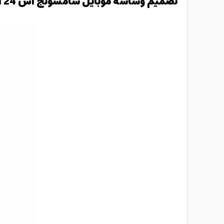
تصميم وشاشة موبايل سامسونج اس 24 الترا