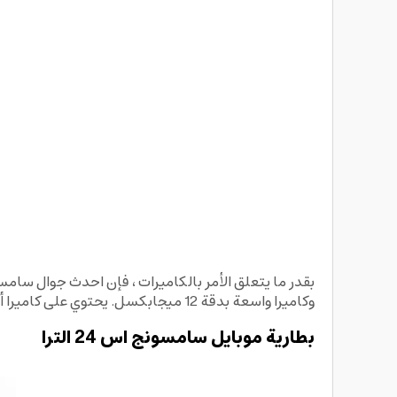
وكاميرا واسعة بدقة 12 ميجابكسل. يحتوي على كاميرا أمامية واحدة لصور السيلفي ، ويضم مستشعرًا بدقة 12 ميجابكسل بفتحة عدسة.
بطارية موبايل سامسونج اس 24 الترا