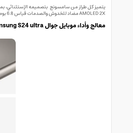
يتميز كل طراز من سامسونج
AMOLED 2X مضاد للخدوش والصدمات قياس 6.8 بوصة وبدقة 1440 * 3120 بيكسل ، وتعمل الشاشة الرائعة بمعدل تحديث 120 هيرتز.
معالج وأداء موبايل جوال Samsung S24 ultra