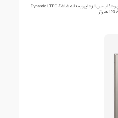
بتصميمه الإستثنائي، بما في ذلك هاتف موبايل Samsung S24 ultra والذي يأتي بتصميم عصري وجذاب من الزجاج ويمتلك شاشة Dynamic LTPO