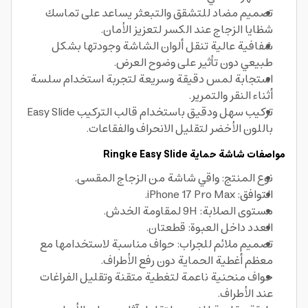
تصميم مضاد للتشقق والتبعثر يساعد على تماسك
شظايا الزجاج عند الكسر لتعزيز الأمان.
شفافية عالية تنقل ألوان الشاشة وجودتها بشكل
طبيعي دون تأثير على وضوح العرض.
استجابة لمس دقيقة وسريعة لتجربة استخدام سلسة
أثناء النقر والتمرير.
تركيب سهل ودقيق باستخدام قالب التركيب Easy Slide
باللون الأخضر لتقليل الانحراف والفقاعات.
مواصفات شاشة حماية Ringke Easy Slide
نوع المنتج: واقي شاشة من الزجاج المقسى.
التوافق: iPhone 17 Pro Max.
مستوى الصلابة: 9H لمقاومة الخدش.
العدد داخل العبوة: قطعتان.
تصميم ملائم للجراب: حواف مناسبة لاستخدامها مع
معظم أغطية الحماية دون رفع الأطراف.
حواف منحنية ناعمة لتغطية متقنة وتقليل الفراغات
عند الأطراف.