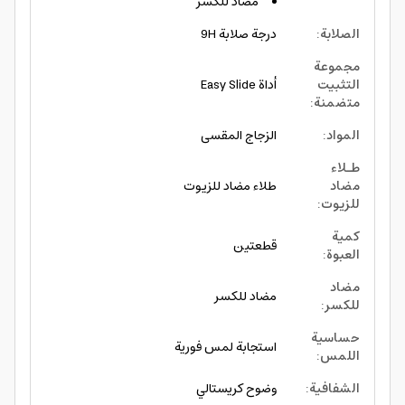
مضاد للكسر
الصلابة
:
درجة صلابة 9H
مجموعة
التثبيت
أداة Easy Slide
متضمنة
:
المواد
:
الزجاج المقسى
طـلاء
مضاد
طلاء مضاد للزيوت
للزيوت
:
كمية
قطعتين
العبوة
:
مضاد
مضاد للكسر
للكسر
:
حساسية
استجابة لمس فورية
اللمس
:
الشفافية
:
وضوح كريستالي