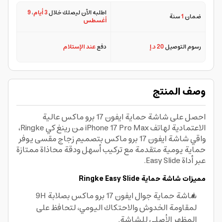
اطلبه الآن ليصلك خلال
3 أيام
،
9
ضمان
1
سنة
أغسطس
رسوم التوصيل
20 د.إ
دفع
عند الإستلام
وصف المنتج
احصل على شاشة حماية ايفون 17 برو ماكس عالية
الاعتمادية لهاتف iPhone 17 Pro Max من رينغ كي Ringke،
واقي شاشة ايفون 17 برو ماكس بتصميم زجاج مقسى يوفر
حماية يومية متقدمة مع تركيب أسهل ودقة محاذاة ممتازة
عبر أداة Easy Slide.
مميزات شاشة حماية Ringke Easy Slide
شاشة حماية جوال ايفون 17 برو ماكس بصلابة 9H
لمقاومة الخدوش والاحتكاك اليومي، لتحافظ على
المظهر الأصلي للشاشة.