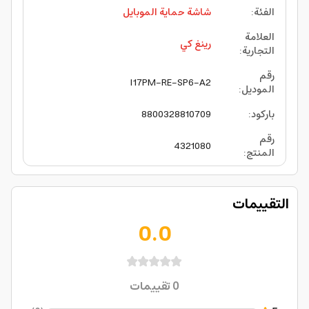
الفئة
:
شاشة حماية الموبايل
العلامة
رينغ كي
التجارية
:
رقم
I17PM-RE-SP6-A2
الموديل
:
باركود
:
8800328810709
رقم
4321080
المنتج
:
التقييمات
0.0
0
تقييمات