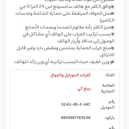
يتوافق الكفر مع هاتف سامسونج اس 24 الترا 5 جي
تعمل الحواف المرتفعة على حماية الشاشة وعدسات
الكاميرا
يتميز الكفر بأنه مقاوم للصدما وبصمات الأصابع
لا يسبب تركيب الجراب على الهاتف أي مشاكل في
الوصول إلى منافذ وأزرار الهاتف
يتمتع جراب الحماية بملمس ومقبض بارد وغير قابل
للانزلاق
ذو وزن خفيف حيث لايسبب تركيبه أي وزن زائد للهاتف
الفئة
:
كفرات الموبايل والجوال
العلامة
رينغ كي
التجارية
:
رقم
S24U-RE-F-MC
الموديل
:
باركود
:
8809961783548
رقم