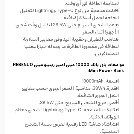
لمتابعة الطاقة في أي وقت.
كابلات مدمجة من نوع Type-C وLightning لتقليل
الحاجة لحمل أسلاك إضافية.
يدعم الشحن السريع حتى 38.5W لتقليل وقت شحن
الأجهزة أثناء السفر.
مناسب للطيران وحقيبة اليد وفق معايير السلامة
للطاقة في مقصورة الطائرة، ما يجعله خيارا عمليا
للمسافرين.
مواصفات باور بانك 10000 ميلي امبير ريبينو ميني REBENUO
Mini Power Bank:
السعة: 10000mAh.
القدرة: 38Wh، مناسبة للسفر الجوي حسب معايير
النقل الجوي الشائعة.
أقصى خرج للشحن السريع: حتى 38.5W.
الكابلات المدمجة: Type-C وLightning لشحن معظم
الهواتف الذكية.
الشاشة: شاشة LED رقمية لعرض نسبة الشحن
المتبقية.