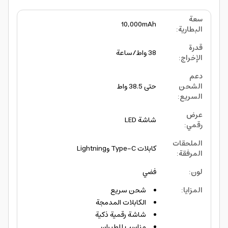
سعة
10,000mAh
البطارية
:
قدرة
38 واط/ساعة
الإخراج
:
دعم
الشحن
حتى 38.5 واط
السريع
:
عرض
شاشة LED
رقمي
:
الملحقات
كابلات Type-C وLightning
المرفقة
:
لون
:
فضي
المزايا
:
شحن سريع
الكابلات المدمجة
شاشة رقمية ذكية
مناسب للطيران