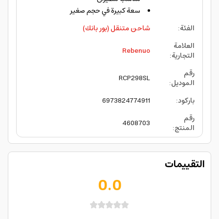
سعة كبيرة في حجم صغير
الفئة
:
شاحن متنقل (بور بانك)
العلامة
Rebenuo
التجارية
:
رقم
RCP298SL
الموديل
:
باركود
:
6973824774911
رقم
4608703
المنتج
:
التقييمات
0.0