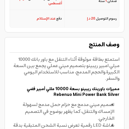
ضمان
1
سنة
أغسطس
رسوم التوصيل
20 د.إ
دفع
عند الإستلام
وصف المنتج
استمتع بطاقة موثوقة أثناء التنقل مع باور بانك 10000
ميلي امبير ريبينو بتصميم ميني عملي يجمع بين السعة
الكبيرة والحجم المدمج، مناسب للاستخدام اليومي
والسفر.
مميزات باوربنك ريبينو بسعة 10000 مللي أمبير فضي
Rebenuo Mini Power Bank Silver
تصميم ميني مدمج مع حزام حمل مدمج لسهولة
الإمساك والتنقل، كما يظهر بوضوح في التصميم
الخارجي.
شاشة LED رقمية تعرض نسبة الشحن المتبقية بدقة