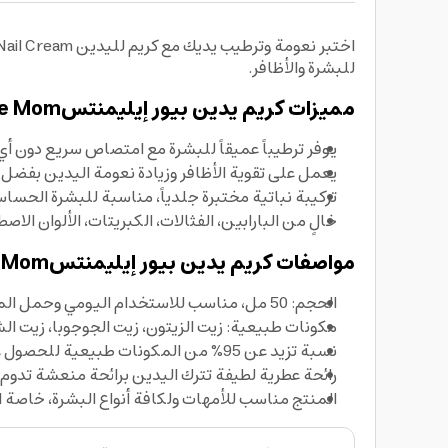
للبشرة والأظافر.
مميزات كريم يدين
بيور إيليمنتس
e Mom
يوفر ترطيباً عميقاً للبشرة مع امتصاص سريع دون أي 
يعمل على تقوية الأظافر وزيادة نعومة اليدين بفضل 
تركيبة نباتية مختبرة جلدياً، مناسبة للبشرة الحساس
خالٍ من البارابين، الفثالات، الكبريتات، الألوان ال
مواصفات كريم يدين
بيور إيليمنتس
 Mom
الحجم: 50 مل، مناسب للاستخدام اليومي وحمل المنتج في حقيبة اليد.
مكونات طبيعية: زيت الزيتون، زيت الجوجوبا، زيت الشي
نسبة تزيد عن 95% من المكونات طبيعية للحصول على عناية لطيفة وآمنة.
رائحة عطرية لطيفة تترك اليدين برائحة منعشة تدوم ط
المنتج مناسب للأمهات ولكافة أنواع البشرة، خاصة 