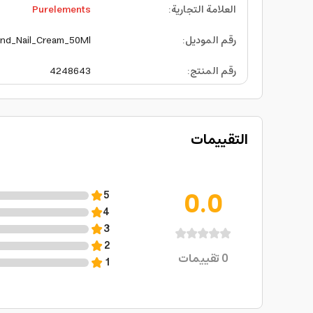
العلامة التجارية
:
Purelements
رقم الموديل
:
d_Nail_Cream_50Ml
رقم المنتج
:
4248643
التقييمات
0.0
5
4
3
2
0
تقييمات
1