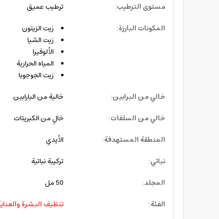
مستوى الترطيب
:
ترطيب عميق
المكونات البارزة
:
زيت الزيتون
زيت الشيا
الألوفيرا
المياه الحرارية
زيت الجوجوبا
خالي من البرابين
:
خالية من البارابين
خالي من السلفات
:
خالٍ من الكبريتات
المنطقة المستهدفة
:
الأيدي
نباتي
:
تركيبة نباتية
المجلد
:
50 مل
الفئة
:
تنظيف البشرة والعناية