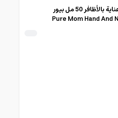
كريم لليدين مرطب وعناية بالأظافر 50 مل بيور