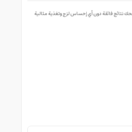
يب يديك مع كريم لليدين Pure Mom Hand And Nail Cream، تركيبة فاخرة بتركيز طبيعي يزيد عن 95% تمنحك نتائج فائقة دون أي إحساس لزج وتغذية مثالية