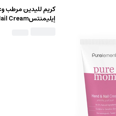
إيليمنتسPure Mom Hand And Nail Cream