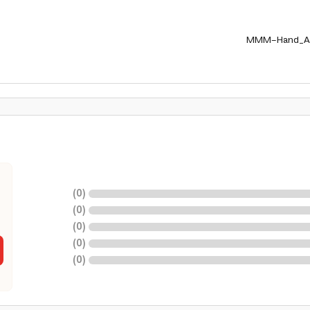
MMM-Hand_An
)
0
(
)
0
(
)
0
(
)
0
(
)
0
(