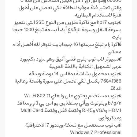
6600U وهو كور اي 7 من الجيل السادس من فئة U
والتي تعتبر فئة موفرة للطاقة لكي تحصل على أطول
فترة لاستخدام البطارية
لابتوب hp i7 مع ذاكرة تخزين من النوع SSD التي تتميز
بسرعة النقل وسرعة الإقلاع أيضاً بسعة تبلغ 1000 جيجا
بايت
ذاكرة رام تبلغ سرعتها 16 جيجابايت لتوفر لك أفضل أداء
ممكن
كمبيوتر لاب توب بلون فضي أنيق وهو مزود بكيبورد
عربي لتسهيل الكتابة باللغة العربية
لابتوب محمول بشاشة بمقاس 14 بوصة وبدقة
1366×768 بكسل لكي تحصل على صورة واضحة وعالية
الدقة
لابتوب مستخدم يحتوي على وايفاي Wi-Fi 802.11
b/g/n وبلوتوث ويأتي بمنفذين يو اس بي 3 و ومنافذ
HDMI وVGA وRJ45 وفتحة قفل وفتحة Multi Card
وميكروفون
لاب توب مستعمل مع نسخة ويندوز 7 الاحترافية
Windows 7 Professional