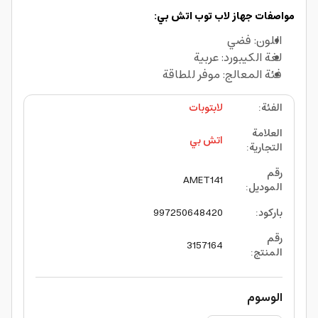
مواصفات جهاز لاب توب اتش بي:
اللون: فضي
لغة الكيبورد: عربية
فئة المعالج: موفر للطاقة
الفئة
:
لابتوبات
العلامة
اتش بي
التجارية
:
رقم
AMET141
الموديل
:
باركود
:
997250648420
رقم
3157164
المنتج
:
الوسوم