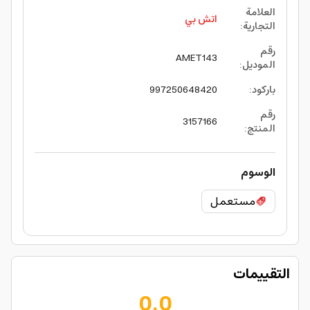
العلامة
اتش بي
التجارية
:
رقم
AMET143
الموديل
:
باركود
:
997250648420
رقم
3157166
المنتج
:
الوسوم
مستعمل
التقييمات
0.0