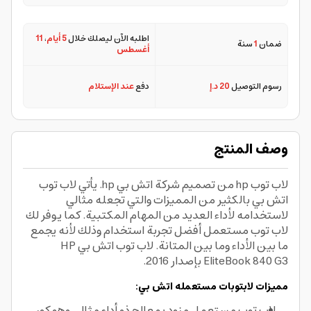
اطلبه الآن ليصلك خلال
5 أيام
،
11
ضمان
1
سنة
أغسطس
رسوم التوصيل
20 د.إ
دفع
عند الإستلام
وصف المنتج
لاب توب hp من تصميم شركة اتش بي hp. يأتي لاب توب
اتش بي بالكثير من المميزات والتي تجعله مثالي
لاستخدامه لأداء العديد من المهام المكتبية. كما يوفر لك
لاب توب مستعمل أفضل تجربة استخدام وذلك لأنه يجمع
ما بين الأداء وما بين المتانة. لاب توب اتش بي HP
EliteBook 840 G3 بإصدار 2016.
مميزات لابتوبات مستعمله اتش بي:
لاب توب مستعمل مزود بمعالج ذو أداء مثالي وهو كور