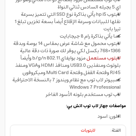
اي 5 بجيله السادس ثنائي النواة
لابتوب hp i5 يأتي بذاكرة نوع SSD التي تتميز بسرعة
نقلها للبيانات وسرعة الإقلاع أيضاً بسعة تخزين تبلغ 1
تيرا بايت
كما يأتي بذاكرة رام 8 جيجابايت
لابتوب محمول مع شاشة عرض بمقاس 14 بوصة وبدقة
1366×768 بكسل لكي يوفر لك صورة ذات دقة عالية
لابتوب مستعمل
مزود بوايفاي 802.11 b/g/n وأيضاً
بلوتوث ومنفذين USB3.0 ومنافذ HDMI وVGA ومنفذ
RJ45 وفتحة القفل وفتحة Multi Card وميكروفون
كمبيوتر لاب توب مع نظام ويندوز 7 بالنسخة الاحترافية
Windows 7 Professional
لاب توب مستخدم بلونه الأسود الفاخر
مواصفات جهاز لاب توب اتش بي:
اللون: اسود
الفئة
:
لابتوبات