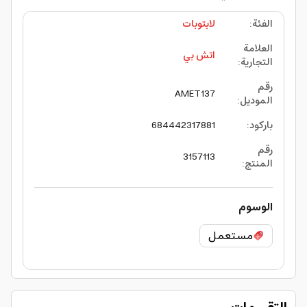
الفئة
:
لابتوبات
العلامة
اتش بي
التجارية
:
رقم
AMET137
الموديل
:
باركود
:
684442317881
رقم
3157113
المنتج
:
الوسوم
مستعمل