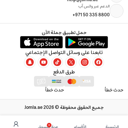
الدعم عبر واتس آب
+971 50 335 8800
حمل تطبيق جملة الآن
تابعنا على وسائل التواصل الإجتماعي
طرق الدفع
حدث خطأ
حدث خطأ
جميع الحقوق محفوظة © 2026 Jomla.ae
0
الرئيسية
الأقسام
عربة التسوق