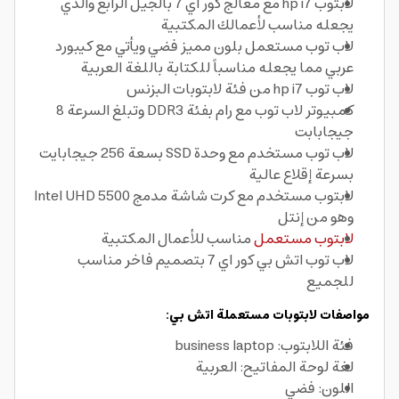
لابتوب hp i7 مع معالج كور اي 7 بالجيل الرابع والذي
يجعله مناسب لأعمالك المكتبية
لاب توب مستعمل بلون مميز فضي ويأتي مع كيبورد
عربي مما يجعله مناسباً للكتابة باللغة العربية
لاب توب hp i7 من فئة لابتوبات البزنس
كمبيوتر لاب توب مع رام بفئة DDR3 وتبلغ السرعة 8
جيجابابت
لاب توب مستخدم مع وحدة SSD بسعة 256 جيجابايت
بسرعة إقلاع عالية
لابتوب مستخدم مع كرت شاشة مدمج Intel UHD 5500
وهو من إنتل
لابتوب مستعمل
مناسب للأعمال المكتبية
لاب توب اتش بي كور اي 7 بتصميم فاخر مناسب
للجميع
مواصفات لابتوبات مستعملة اتش بي:
فئة اللابتوب: business laptop
لغة لوحة المفاتيح: العربية
اللون: فضي