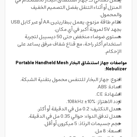
يعمل كمثالي كـ جهاز استنشاق البخار للاستخدام في
المنزل أو أثناء التنقل بفضل التصميم الخفيف
والمحمول.
نظام طاقة مزدوج، يعمل ببطاريتين AA أو عبر كابل USB
بجهد 5V لمرونة أكبر في أي مكان.
مستوى ضوضاء منخفض حتى 50 ديسيبل لتجربة
استخدام أكثر راحة، مع قناع شفاف مرفق يساعد على
الإحكام.
مواصفات جهاز استنشاق البخار Portable Handheld Mesh
Nebulizer:
النوع: جهاز البخار للتنفس محمول بتقنية الشبكة.
المادة: ABS.
الشهادة: CE.
تردد الاهتزاز: 108kHz ±10%.
معدل التكثيف: 0.2 مل في الدقيقة أو أكثر.
معدل تدفق الدواء: حوالي 0.35 مل في الدقيقة.
حجم جسيمات الرذاذ: 5 ميكرون أو أقل.
السعة: 8 مل.