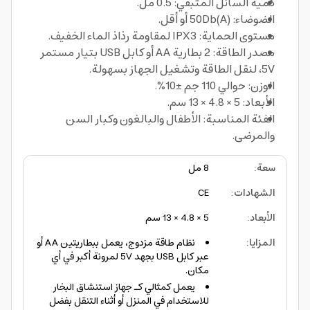
كمية السائل المتبقي: 0.5 مل.
الضوضاء: 50Db(A) أو أقل.
مستوى الحماية: IPX3 لمقاومة رذاذ الماء الخفيف.
مصدر الطاقة: 2 بطارية AA أو كابل USB بتيار مستمر
5V، لنقل الطاقة وتشغيل الجهاز بسهولة.
الوزن: حوالي 110 جم ±10%.
الأبعاد: 5 × 4.8 × 13 سم.
الفئة المناسبة: الأطفال والبالغون وكبار السن
والمرضى.
سعة
:
8 مل
الشهادات
:
CE
الأبعاد
:
5 × 4.8 × 13 سم
المزايا
:
نظام طاقة مزدوج، يعمل ببطاريتين AA أو
عبر كابل USB بجهد 5V لمرونة أكبر في أي
مكان.
يعمل كمثالي كـ جهاز استنشاق البخار
للاستخدام في المنزل أو أثناء التنقل بفضل