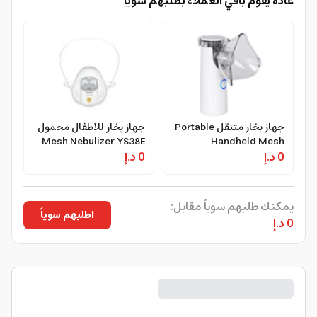
عادةً يقوم باقي العملاء بطلبهم سوياًً
جهاز بخار متنقل Portable
جهاز بخار للاطفال محمول
Mesh Nebulizer YS38E
Handheld Mesh
0 د.إ
Nebulizer
0 د.إ
for Adult & Baby
يمكنك طلبهم سوياً مقابل:
اطلبهم سوياً
0 د.إ