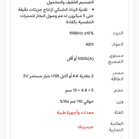
التصميم الخفيف والمحمول.
تقنية الرذاذ الشبكي لإنتاج جزيئات دقيقة
حتى 5 ميكرون لدعم وصول البخار للممرات
التنفسية بكفاءة.
التردد
:
108kHz ±10%
المواد
:
ABS
مستوى
50Db(A) أو أقل
الضجيج
:
مصدر
2 بطارية AA أو كابل USB بتيار مستمر 5V
الطاقة
:
حجم
:
5 × 4.8 × 13 سم
وزن
:
حوالي 110 جم ±10%
الفئة
:
معدات وأجهزة طبية
العلامة
جينيريك
التجارية
: