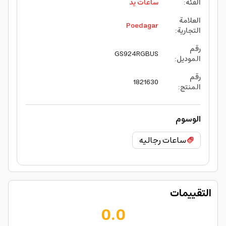
الفئة
:
ساعات يد
العلامة
Poedagar
التجارية
:
رقم
GS924RGBUS
الموديل
:
رقم
1821630
المنتج
:
الوسوم
ساعات رجاليه
التقييمات
0.0