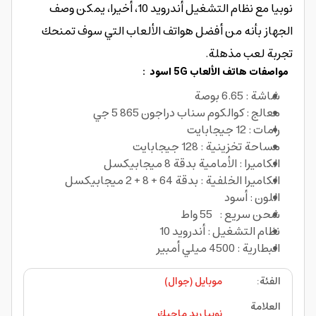
نوبيا مع نظام التشغيل أندرويد 10، أخيرا، يمكن وصف
الجهاز بأنه من أفضل هواتف الألعاب التي سوف تمنحك
تجربة لعب مذهلة.
مواصفات
هاتف الألعاب 5G اسود
:
شاشة : 6.65 بوصة
معالج : كوالكوم سناب دراجون 865 5 جي
رامات : 12 جيجابايت
مساحة تخزينية : 128 جيجابايت
الكاميرا : الأمامية بدقة 8 ميجابيكسل
الكاميرا الخلفية : بدقة 64 + 8 + 2 ميجابيكسل
اللون : أسود
شحن سريع : 55 واط
نظام التشغيل : أندرويد 10
البطارية : 4500 ميلي أمبير
الفئة
:
موبايل (جوال)
العلامة
نوبيا ريد ماجيك