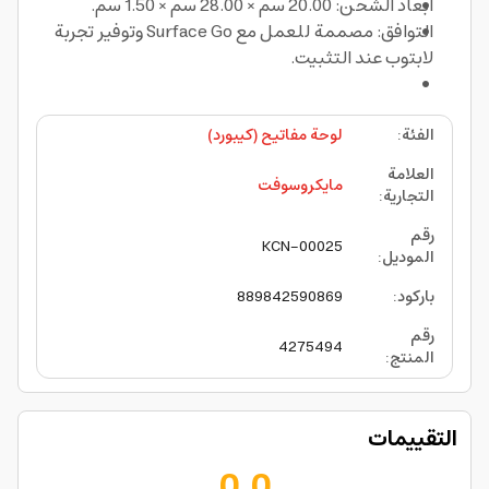
أبعاد الشحن: 20.00 سم × 28.00 سم × 1.50 سم.
التوافق: مصممة للعمل مع Surface Go وتوفير تجربة
لابتوب عند التثبيت.
الفئة
:
لوحة مفاتيح (كيبورد)
العلامة
مايكروسوفت
التجارية
:
رقم
KCN-00025
الموديل
:
باركود
:
889842590869
رقم
4275494
المنتج
:
التقييمات
0.0