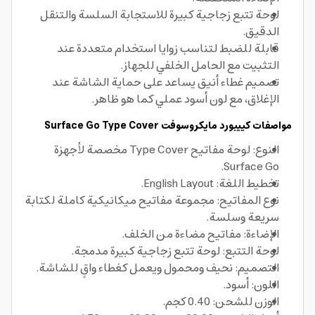
لوحة تتبع زجاجية كبيرة للاستجابة السلسة والتنقل
الدقيق.
قابلة للضبط لتناسب زوايا استخدام متعددة عند
التثبيت مع الحامل الخلفي للجهاز.
تصميم غطاء أنيق يساعد على حماية الشاشة عند
الإغلاق، مع لون أسود عملي كما هو ظاهر.
مواصفات كييبورد مايكروسوفت Surface Go Type Cover
النوع: لوحة مفاتيح Type Cover مخصصة لأجهزة
Surface Go.
تخطيط اللغة: English Layout.
نوع المفاتيح: مجموعة مفاتيح ميكانيكية كاملة لكتابة
سريعة وسلسة.
الإضاءة: مفاتيح مضاءة من الخلف.
لوحة التتبع: لوحة تتبع زجاجية كبيرة مدمجة.
التصميم: نحيف ومحمول ويعمل كغطاء واقٍ للشاشة.
اللون: أسود.
الوزن للشحن: 0.40 كجم.