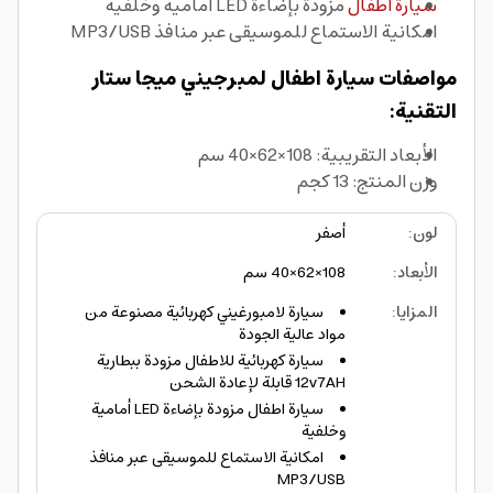
سيارة اطفال
مزودة بإضاءة LED أمامية وخلفية
امكانية الاستماع للموسيقى عبر منافذ MP3/USB
مواصفات سيارة اطفال لمبرجيني ميجا ستار
التقنية:
الأبعاد التقريبية: 108×62×40 سم
وزن المنتج: 13 كجم
لون
:
أصفر
الأبعاد
:
108×62×40 سم
المزايا
:
سيارة لامبورغيني كهربائية مصنوعة من
مواد عالية الجودة
سيارة كهربائية للاطفال مزودة ببطارية
12v7AH قابلة لإعادة الشحن
سيارة اطفال مزودة بإضاءة LED أمامية
وخلفية
امكانية الاستماع للموسيقى عبر منافذ
MP3/USB