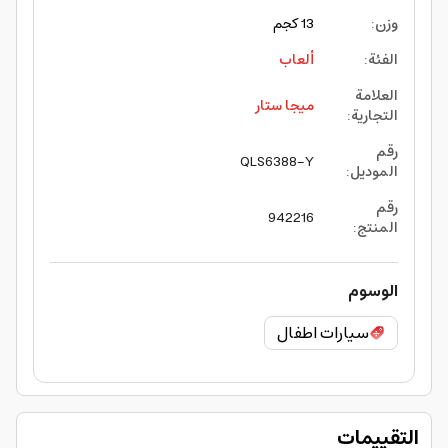
وزن
:
13 كجم
الفئة
:
ألعاب
العلامة
ميجا ستار
التجارية
:
رقم
QLS6388-Y
الموديل
:
رقم
942216
المنتج
:
الوسوم
سيارات اطفال
التقييمات