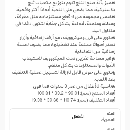
تتميز بآلة صنع الثلج تقوم بتوزيع مكعبات ثلج
بلاستيكية، مما يضفي على اللعبة أبعادًا أكثر واقعية.
تتضمن مجموعة من 6 قطع مستلزمات، مثل مغرفة،
ومقلاة، وملعقة، مُعلقة بشكل جذابة لتكون دائمًا في
متناول اليد.
تحتوي على فرن وميكروويف ، مع أرفف إضافية وأزرار
تصدر أصواتًا ممتعة عند تشغيلها، مما يضيف لمسة
إضافية من التفاعلية.
توفير مساحة تخزين تحت الميكروويف لاستيعاب
الأدوات والمستلزمات بشكل منظم.
يحتوي على حوض قابل للإزالة لتسهيل عملية التنظيف
بعد اللعب.
مناسبة للأطفال من عمر 3 سنوات فما فوق
أبعاد المنتج (سم): 99.01 * 33.2 * 100.81
أبعاد التغليف (سم): 110.74 * 39.88 * 19.38
الفئة
الأطفال
العمرية
: