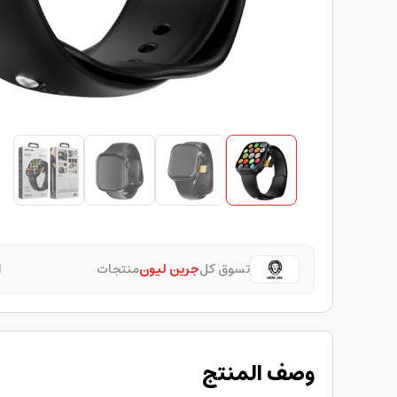
تسوق كل
جرين ليون
منتجات
ا
وصف المنتج