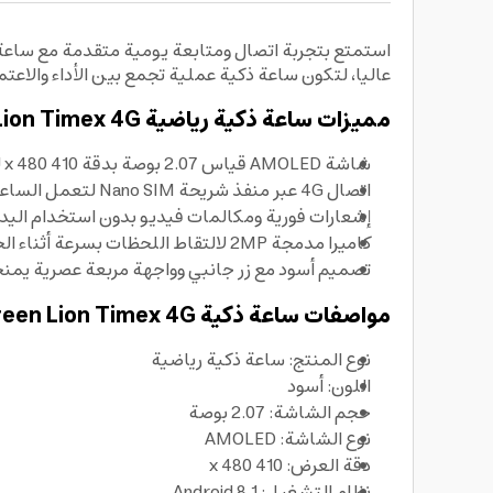
عاليا، لتكون ساعة ذكية عملية تجمع بين الأداء والاعتما
مميزات ساعة ذكية رياضية Green Lion Timex 4G:
شاشة AMOLED قياس 2.07 بوصة بدقة 410 x 480 لعرض واضح وألوان نابضة بالحياة
اتصال 4G عبر منفذ شريحة Nano SIM لتعمل الساعة بشكل مستقل وتبقى على تواصل دون الاعتماد الكامل على الهاتف
إشعارات فورية ومكالمات فيديو بدون استخدام اليدي
كاميرا مدمجة 2MP لالتقاط اللحظات بسرعة أثناء الحركة
تصميم أسود مع زر جانبي وواجهة مربعة عصرية يمن
مواصفات ساعة ذكية Green Lion Timex 4G:
نوع المنتج: ساعة ذكية رياضية
اللون: أسود
حجم الشاشة: 2.07 بوصة
نوع الشاشة: AMOLED
دقة العرض: 410 x 480
نظام التشغيل: Android 8.1