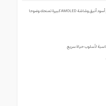
استمتع بتجربة اتصال ومتابعة يومية متقدمة مع ساعة ذكية من جرين ليون Green Lion Timex 4G Smart Watch بتصميم أسود أنيق وشاشة AMOLED كبيرة تمنحك وضوحا
ناسبة لأسلوب حياة سريع.