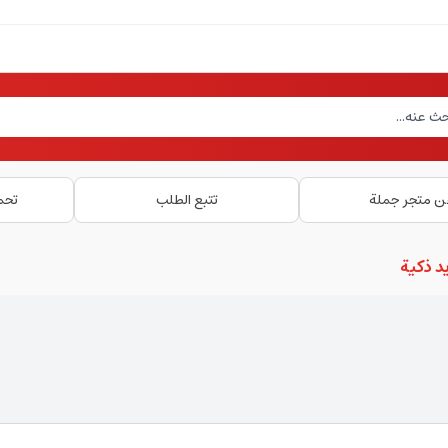
ن متجر جملة
تتبع الطلب
تحم
د ذكية