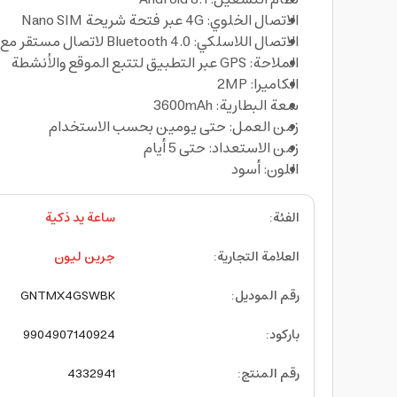
الاتصال الخلوي: 4G عبر فتحة شريحة Nano SIM
الاتصال اللاسلكي: Bluetooth 4.0 لاتصال مستقر مع الأجهزة المتوافقة
الملاحة: GPS عبر التطبيق لتتبع الموقع والأنشطة
الكاميرا: 2MP
سعة البطارية: 3600mAh
زمن العمل: حتى يومين بحسب الاستخدام
زمن الاستعداد: حتى 5 أيام
اللون: أسود
الفئة
:
ساعة يد ذكية
العلامة التجارية
:
جرين ليون
رقم الموديل
:
GNTMX4GSWBK
باركود
:
9904907140924
رقم المنتج
:
4332941