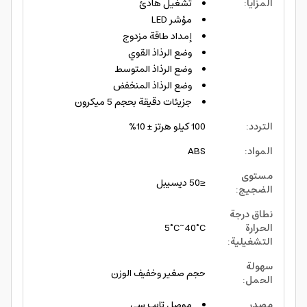
المزايا
:
تشغيل هادئ
مؤشر LED
إمداد طاقة مزدوج
وضع الرذاذ القوي
وضع الرذاذ المتوسط
وضع الرذاذ المنخفض
جزيئات دقيقة بحجم 5 ميكرون
التردد
:
100 كيلو هرتز ± 10%
المواد
:
ABS
مستوى
≤50 ديسيبل
الضجيج
:
نطاق درجة
الحرارة
5°C~40°C
التشغيلية
:
سهولة
حجم صغير وخفيف الوزن
الحمل
:
مصدر
موصل تايب سي