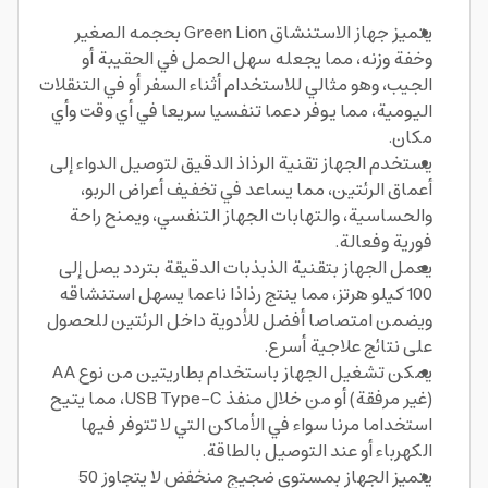
يتميز جهاز الاستنشاق Green Lion بحجمه الصغير
وخفة وزنه، مما يجعله سهل الحمل في الحقيبة أو
الجيب، وهو مثالي للاستخدام أثناء السفر أو في التنقلات
اليومية، مما يوفر دعما تنفسيا سريعا في أي وقت وأي
مكان.
يستخدم الجهاز تقنية الرذاذ الدقيق لتوصيل الدواء إلى
أعماق الرئتين، مما يساعد في تخفيف أعراض الربو،
والحساسية، والتهابات الجهاز التنفسي، ويمنح راحة
فورية وفعالة.
يعمل الجهاز بتقنية الذبذبات الدقيقة بتردد يصل إلى
100 كيلو هرتز، مما ينتج رذاذا ناعما يسهل استنشاقه
ويضمن امتصاصا أفضل للأدوية داخل الرئتين للحصول
على نتائج علاجية أسرع.
يمكن تشغيل الجهاز باستخدام بطاريتين من نوع AA
(غير مرفقة) أو من خلال منفذ USB Type-C، مما يتيح
استخداما مرنا سواء في الأماكن التي لا تتوفر فيها
الكهرباء أو عند التوصيل بالطاقة.
يتميز الجهاز بمستوى ضجيج منخفض لا يتجاوز 50