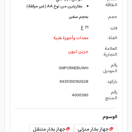
الطاقة
:
بطاريتين من نوع AA (غير مرفقة)
حجم
:
بحجم صغير
وزن
:
71 غ
الفئة
:
معدات وأجهزة طبية
العلامة
جرين ليون
التجارية
:
رقم
GNPORNEBUWH
الموديل
:
باركود
:
6935100192628
رقم
4000390
المنتج
:
الوسوم
جهاز بخار منزلي
جهاز بخار متنقل