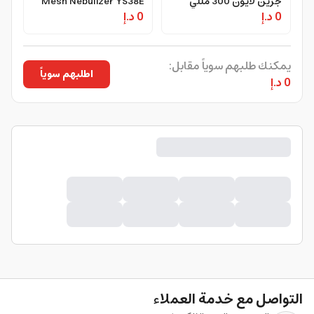
جرين لايون 300 مللي
Mesh Nebulizer YS38E
0 د.إ
أمبير Green Lion
0 د.إ
for Adult & Baby
Portable Nebulizer
يمكنك طلبهم سوياً مقابل:
اطلبهم سوياً
0 د.إ
التواصل مع خدمة العملاء