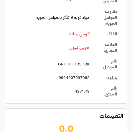
التخزين
:
مقاومة
العوامل
مواد قوية لا تتأثر بالعوامل الجوية
الجوية
:
الفئة
:
كرسي رحلات
العلامة
جرين ليون
التجارية
:
رقم
GNCT6FTBSTBK
الموديل
:
باركود
:
9904907097082
رقم
4271519
المنتج
:
التقييمات
0.0