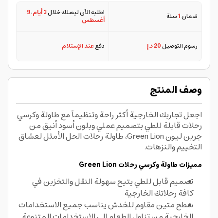
اطلبه الآن ليصلك خلال
3 أيام
،
9
ضمان
1
سنة
أغسطس
رسوم التوصيل
20 د.إ
دفع
عند الإستلام
وصف المنتج
اجعل تجاربك الخارجية أكثر راحة وتنظيماً مع طاولة وكرسي
رحلات قابلة للطي بتصميم عملي وبلون أسود أنيق من
جرين ليون Green Lion، طاولة رحلات الحل الأمثل لعشاق
التخييم والنزهات.
مميزات طاولة وكرسي رحلات Green Lion
تصميم قابل للطي يتيح سهولة النقل والتخزين في
كافة رحلاتك الخارجية
سطح متين مقاوم للخدش يناسب جميع الاستخدامات
الخارجية من تناول الطعام إلى الاستخدامات المتنوعة