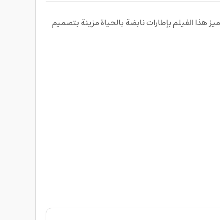
ن الألوان و المرح إلى صورك الفورية مع فيلم إنستاكس ميني بنمط الكونفيتي من Fujifilm حيث يتميز هذا الفيلم بإطارات نابضة بالحياة مزينة بتصميم