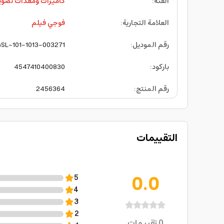
الفئة
:
كاميرات ومعدات تصوي
العلامة التجارية
:
فوجي فيلم
رقم الموديل
:
SL-101-1013-003271
باركود
:
4547410400830
رقم المنتج
:
2456364
التقييمات
0.0
5
4
3
2
0
تقييمات