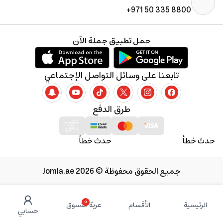
+971 50 335 8800
حمل تطبيق جملة الآن
تابعنا على وسائل التواصل الإجتماعي
طرق الدفع
حدث خطأ
حدث خطأ
جميع الحقوق محفوظة © 2026 Jomla.ae
0
الرئيسية
الأقسام
عربة التسوق
حسابي