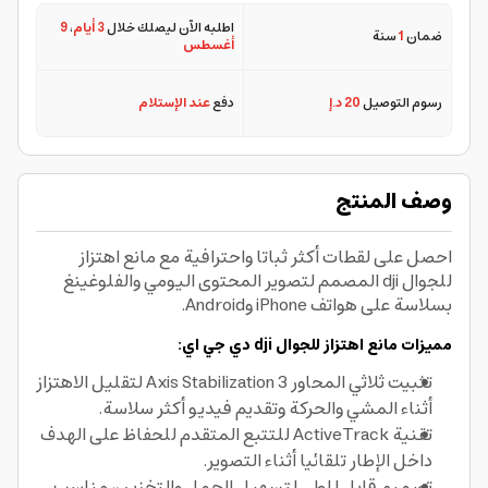
اطلبه الآن ليصلك خلال
3 أيام
،
9
ضمان
1
سنة
أغسطس
رسوم التوصيل
20 د.إ
دفع
عند الإستلام
وصف المنتج
احصل على لقطات أكثر ثباتا واحترافية مع مانع اهتزاز
للجوال dji المصمم لتصوير المحتوى اليومي والفلوغينغ
بسلاسة على هواتف iPhone وAndroid.
مميزات مانع اهتزاز للجوال dji دي جي اي:
تثبيت ثلاثي المحاور 3 Axis Stabilization لتقليل الاهتزاز
أثناء المشي والحركة وتقديم فيديو أكثر سلاسة.
تقنية ActiveTrack للتتبع المتقدم للحفاظ على الهدف
داخل الإطار تلقائيا أثناء التصوير.
تصميم قابل للطي لتسهيل الحمل والتخزين، مناسب