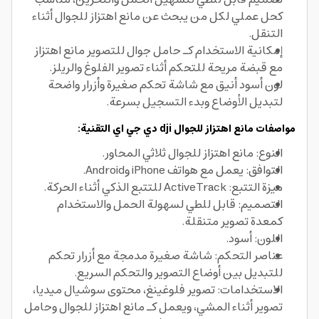
كحل عملي لكل من يبحث عن مانع اهتزاز للجوال أثناء
التنقل.
إمكانية الاستخدام كـ حامل جوال للتصوير مانع اهتزاز
مع قبضة مريحة للتحكم أثناء تصوير الفلوغ والريلز.
لون أسود أنيق مع شاشة تحكم صغيرة وأزرار واضحة
لتبديل الأوضاع وبدء التسجيل بسرعة.
مواصفات مانع اهتزاز للجوال dji دي جي اي التقنية:
النوع: مانع اهتزاز للجوال ثلاثي المحاور.
التوافق: يعمل مع هواتف iPhone وAndroid.
ميزة التتبع: ActiveTrack للتتبع الذكي أثناء الحركة.
التصميم: قابل للطي لسهولة الحمل والاستخدام
كمعدة تصوير متنقلة.
اللون: أسود.
عناصر التحكم: شاشة صغيرة مدمجة مع أزرار تحكم
للتبديل بين أوضاع التصوير والتحكم السريع.
الاستخدامات: تصوير فلوغينغ، محتوى سوشيال ميديا،
تصوير أثناء المشي، ويعمل كـ مانع اهتزاز للجوال وحامل