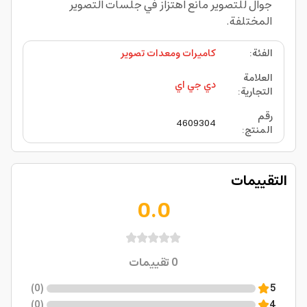
جوال للتصوير مانع اهتزاز في جلسات التصوير
المختلفة.
الفئة
:
كاميرات ومعدات تصوير
العلامة
دي جي اي
التجارية
:
رقم
4609304
المنتج
:
التقييمات
0.0
0
تقييمات
)
0
(
5
)
0
(
4