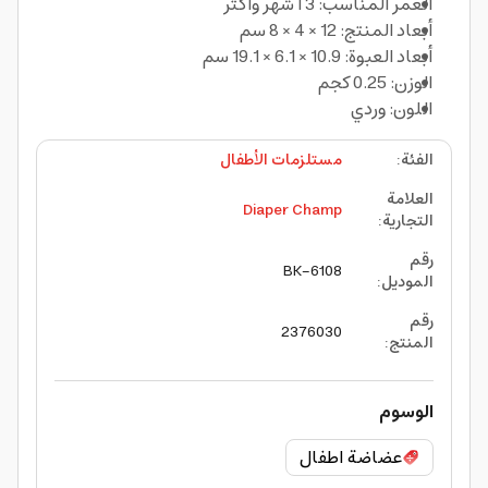
العمر المناسب: 3 أ شهر وأكثر
أبعاد المنتج: 12 × 4 × 8 سم
أبعاد العبوة: 10.9 × 6.1 × 19.1 سم
الوزن: 0.25 كجم
اللون: وردي
الفئة
:
مستلزمات الأطفال
العلامة
Diaper Champ
التجارية
:
رقم
BK-6108
الموديل
:
رقم
2376030
المنتج
:
الوسوم
عضاضة اطفال