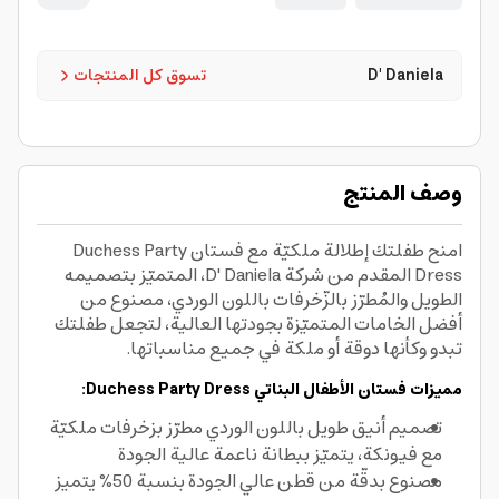
D' Daniela
تسوق كل المنتجات
وصف المنتج
امنح طفلتك إطلالة ملكيّة مع فستان Duchess Party
Dress المقدم من شركة D' Daniela، المتميّز بتصميمه
الطويل والمُطرّز بالزّخرفات باللون الوردي، مصنوع من
أفضل الخامات المتميّزة بجودتها العالية، لتجعل طفلتك
تبدو وكأنها دوقة أو ملكة في جميع مناسباتها.
مميزات فستان الأطفال البناتي Duchess Party Dress:
تصميم أنيق طويل باللون الوردي مطرّز بزخرفات ملكيّة
مع فيونكة، يتميّز ببطانة ناعمة عالية الجودة
مصنوع بدقّة من قطن عالي الجودة بنسبة 50% يتميز