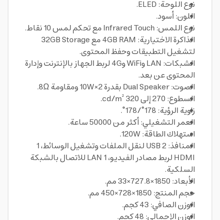
نوع اللوحة: ELED.
اللون: أسود.
نوع اللمس: Infrared Touch مع تحكم لمس 10 نقاط.
الذاكرة الاختيارية: 4GB RAM مع 32GB Storage
لتشغيل التطبيقات وحفظ المحتوى.
الشبكات: LAN وWiFi و4G لربط الجهاز بالإنترنت وإدارة
المحتوى عن بعد.
الصوت: Dual Speaker بقدرة 10W×2 ومقاومة 8Ω.
السطوع: 270 إلى 320 cd/m².
زاوية الرؤية: 178°/178°.
العمر التشغيلي: أكثر من 50000 ساعة.
استهلاك الطاقة: 120W.
المنافذ: 2 USB لنقل الملفات وتشغيل الوسائط، 1
HDMI لربط مصادر الفيديو، 1 LAN للاتصال بالشبكة
السلكية.
الأبعاد: 1850×727.8×33 مم.
حجم المنتج: 1850×728×450 مم.
الوزن الصافي: 43 كجم.
الوزن الإجمالي: 48 كجم.