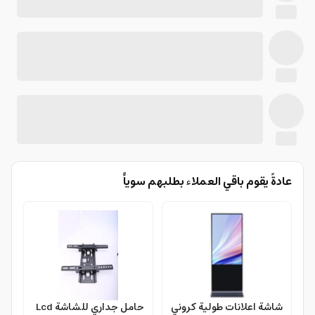
عادةً يقوم باقي العملاء بطلبهم سوياًً
شاشة اعلانات طولية كروني
حامل جداري للشاشة Lcd