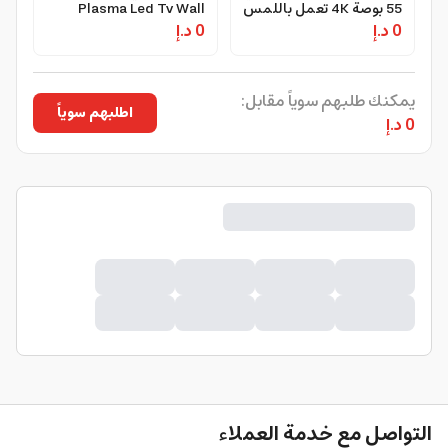
55 بوصة 4K تعمل باللمس
Plasma Led Tv Wall
0 د.إ
CRONY TX55 2
0 د.إ
Mount - Geepas
Interactive Touch
Screen Smart Display
يمكنك طلبهم سوياً مقابل:
اطلبهم سوياً
0 د.إ
التواصل مع خدمة العملاء