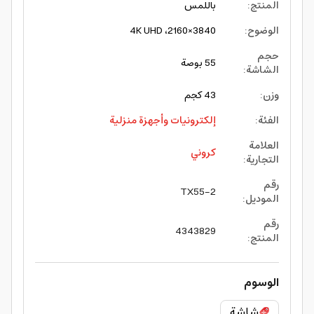
المنتج
:
باللمس
الوضوح
:
3840×2160، 4K UHD
حجم
55 بوصة
الشاشة
:
وزن
:
43 كجم
الفئة
:
إلكترونيات وأجهزة منزلية
العلامة
كروني
التجارية
:
رقم
TX55-2
الموديل
:
رقم
4343829
المنتج
:
الوسوم
شاشة