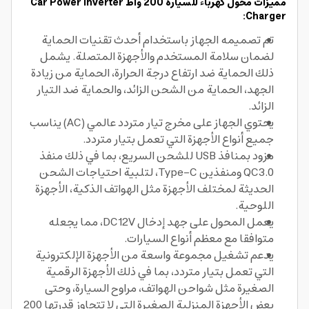
مميزات محول كهرباء للسيارة 200 واط Car Power Inverter
Charger:
تم تصميمه الجهاز باستخدام أحدث تقنيات الحماية
لضمان سلامة المستخدم والأجهزة المتصلة. يشمل
ذلك الحماية ضد ارتفاع درجة الحرارة، الحماية من زيادة
الجهد، الحماية من الشحن الزائد، والحماية ضد التيار
الزائد.
يحتوي الجهاز على مخرج تيار متردد عالمي (AC) يناسب
جميع أنواع الأجهزة التي تعمل بتيار متردد.
مزود بمنافذ USB للشحن السريع، بما في ذلك منفذ
QC3.0 ومنفذين Type-C، لتلبية احتياجات الشحن
الحديثة لمختلف الأجهزة مثل الهواتف الذكية، الأجهزة
اللوحية.
يعمل المحول على جهد إدخال DC12V، مما يجعله
متوافقا مع معظم أنواع السيارات.
يدعم تشغيل مجموعة واسعة من الأجهزة الإلكترونية
التي تعمل بتيار متردد، بما في ذلك الأجهزة الرقمية
الصغيرة مثل شواحن الهواتف، مراوح السيارة، وحتى
بعض الأجهزة المنزلية الصغيرة التي لا تتجاوز قدرتها 200