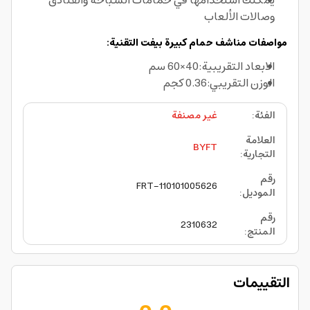
يمكنك استخدامها في حمامات السباحة والفنادق
وصالات الألعاب
مواصفات مناشف حمام كبيرة بيفت التقنية:
الابعاد التقريبية:40×60 سم
الوزن التقريبي:0.36 كجم
الفئة
:
غير مصنفة
العلامة
BYFT
التجارية
:
رقم
FRT-110101005626
الموديل
:
رقم
2310632
المنتج
:
التقييمات