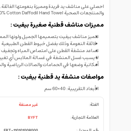
احصلي على مناشف يد فريدة ومميزة بنعومتها الفائقة 
والمنتجعات الصحية Byft 100% Cotton Daffodil Hand Towel تتميز المناشف بجودة المواد المصنوعة منها وحجمها المناسب ولونها المميز
مميزات مناشف قطنية صغيرة بيفيت :
تتميز مناشف بيفيت بتصميمها الجميل ولونها المم
فائقة النعومة وذلك بفضل خيوط القطن الطبيعية
تساعد منشفة القطن على امتصاص المياه وتجفيف ا
لا يسبب غسل المنشفة في غسالة الملابس أي تغيير 
أمكانية وضعها في الحمامات والصالات الرياضية والم
مواصفات منشفة يد قطنية بيفيت :
الأبعاد التقريبية: 40×60 سم
الفئة
:
غير مصنفة
العلامة التجارية
:
BYFT
رقم الموديل
:
FRT-110101008000